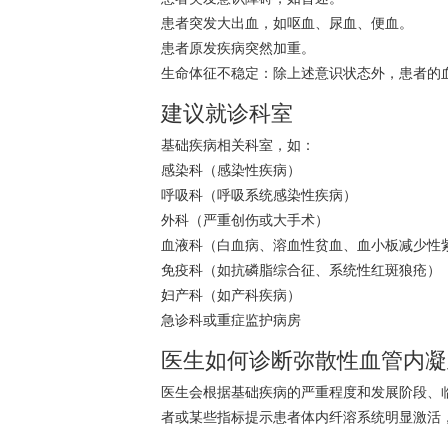
患者突发大出血，如呕血、尿血、便血。
患者原发疾病突然加重。
生命体征不稳定：除上述意识状态外，患者的
建议就诊科室
基础疾病相关科室，如：
感染科（感染性疾病）
呼吸科（呼吸系统感染性疾病）
外科（严重创伤或大手术）
血液科（
白血病
、
溶血
性
贫血
、
血小板减少性
免疫科（如抗磷脂综合征、系统性红斑狼疮）
妇产科（如产科疾病）
急诊科或重症监护病房
医生如何诊断弥散性血管内凝
医生会根据基础疾病的严重程度和发展阶段、
者或某些指标提示患者体内纤溶系统明显激活，