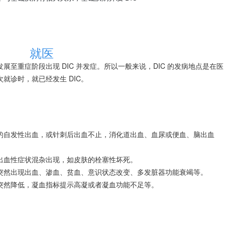
就医
至重症阶段出现 DIC 并发症。所以一般来说，DIC 的发病地点是在医
就诊时，就已经发生 DIC。
的自发性出血，或针刺后出血不止，消化道出血、血尿或便血、
脑出血
出血性症状混杂出现，如皮肤的栓塞性坏死。
突然出现出血、渗血、
贫血
、意识状态改变、多发脏器功能衰竭等。
突然降低，凝血指标提示高凝或者凝血功能不足等。