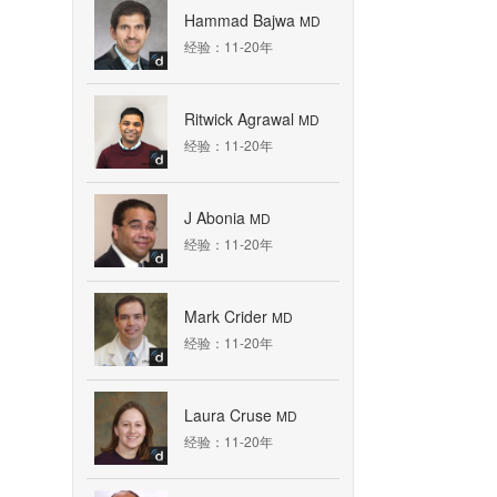
Hammad Bajwa
MD
经验：11-20年
Ritwick Agrawal
MD
经验：11-20年
J Abonia
MD
经验：11-20年
Mark Crider
MD
经验：11-20年
Laura Cruse
MD
经验：11-20年