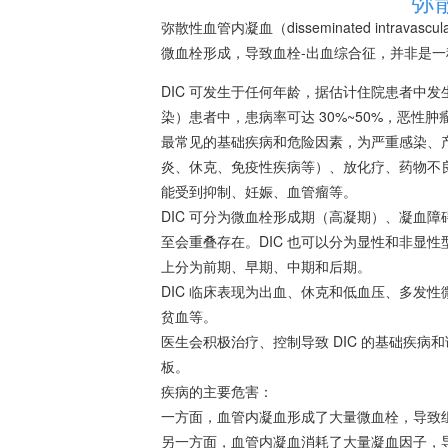
弥
弥散性血管内凝血（disseminated intrava
微血栓形成，导致血栓-出血综合征，并非是一
DIC 可发生于任何年龄，据估计住院患者中
染）患者中，患病率可达 30%~50%，恶性肿瘤
最常见的基础疾病和危险因素，为严重感染、
炎、休克、免疫性疾病等）、放化疗、药物不
能受到抑制、妊娠、血管瘤等。
DIC 可分为微血栓形成期（高凝期）、
凝血障
至会重叠存在。DIC 也可以分为显性和非显性型
上分为前期、早期、中期和后期。
DIC 临床表现为出血、休克和
低血压
、多发性
贫血
等。
医生会积极治疗、控制导致 DIC 的基础疾
板。
疾病的主要危害：
一方面，血管内凝血形成了大量微血栓，导致
另一方面，血管内凝血消耗了大量凝血因子，