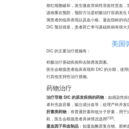
致红细胞破坏，发生微血管病性
溶血
性
贫血
，
该病重在预防，预防方法是积极治疗容易发生 
测患者的临床表现以及血小板、凝血指标的动
DIC 预后很差，患者死亡率与基础疾病有很大
美国
DIC 的主要治疗措施有：
积极治疗基础疾病和去除诱发因素。
医生会根据患者临床表现和 DIC 的分期，
行其他支持性治疗措施。
药物治疗
治疗导致 DIC 的原发疾病的药物
：如感染性疾
者补充血容量，输注成分血等；处理产科并发
肝素类药物
：有普通肝素和低分子肝素，用于治
[1]
[2]
耗，医生会根据患者具体情况选用
。
凝血因子和血制品
：如凝血酶原复合物、新鲜血