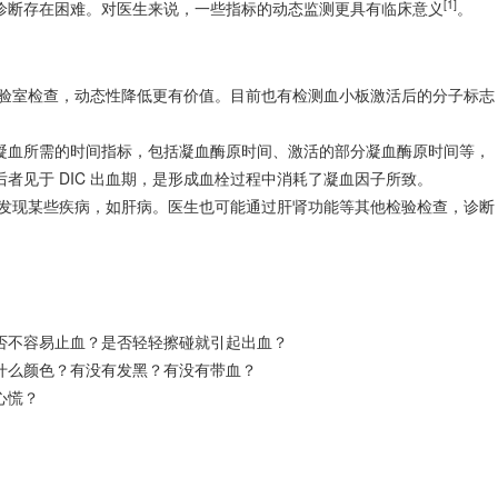
[1]
诊断存在困难。对医生来说，一些指标的动态监测更具有临床意义
。
的实验室检查，动态性降低更有价值。目前也有检测血小板激活后的分子标志
凝血所需的时间指标，包括凝血酶原时间、激活的部分凝血酶原时间等，
者见于 DIC 出血期，是形成血栓过程中消耗了凝血因子所致。
可以发现某些疾病，如肝病。医生也可能通过肝肾功能等其他检验检查，诊断
否不容易止血？是否轻轻擦碰就引起出血？
什么颜色？有没有发黑？有没有带血？
心慌？