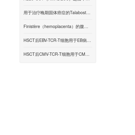
用于治疗晚期固体癌症的Talabostat和pembrolizumab
Finistère（hemoplacenta）的腹腔后血肿的研究
HSCT后EBV-TCR-T细胞用于EB病毒感染
HSCT后CMV-TCR-T细胞用于CM病毒感染