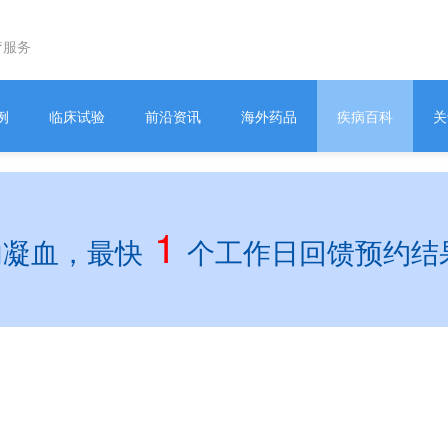
疗服务
例
临床试验
前沿资讯
海外药品
疾病百科
关
1
内凝血，最快
个工作日回馈预约结