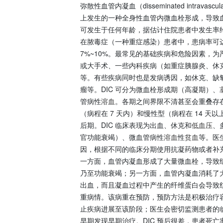
弥散性血管内凝血（disseminated intravasc
上发生的一种全身性血管内微血栓形成，导致血
可发生于任何年龄，据估计住院患者中发生率约
在脓毒症（一种重症感染）患者中，患病率可达 
7%~10%。最常见的基础疾病和危险因素，
或大手术、一些内科疾病（如重症胰腺炎、休
等。有些疾病同时也是发病诱因，如休克、缺
瘤等。DIC 可分为微血栓形成期（高凝期）、
管病性
溶血
。各期之间界限不清甚至会重叠存在
（病程在 7 天内）和慢性型（病程在 14 天
后期。DIC 临床表现为出血、休克和
低血压
、
官功能衰竭）、微血管病性
溶血
性
贫血
等。医
因，根据不同的临床分期使用抗凝药物或者补
一方面，血管内凝血形成了大量微血栓，导致
乃至功能衰竭；另一方面，血管内凝血消耗了
出血，而且凝血过程中产生的纤维蛋白会导致
重病情。该病重在预防，预防方法是积极治疗容
止疾病进展至该阶段；医生会密切监测患者的
早期发现早期治疗。DIC 预后很差，患者死亡