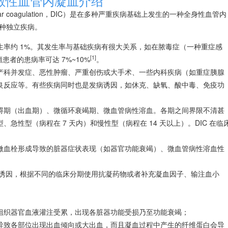
散性血管内凝血介绍
scular coagulation，DIC）是在多种严重疾病基础上发生的一种全身性血管内
种独立疾病。
发生率约 1%。其发生率与基础疾病有很大关系，如在脓毒症（一种重症感
[1]
患者的患病率可达 7%~10%
。
产科并发症、恶性肿瘤、严重创伤或大手术、一些内科疾病（如重症胰腺
良反应等。有些疾病同时也是发病诱因，如休克、缺氧、酸中毒、免疫功
碍
期（出血期）、微循环衰竭期、微血管病性
溶血
。各期之间界限不清甚
、急性型（病程在 7 天内）和慢性型（病程在 14 天以上）。DIC 在临
微血栓形成导致的脏器症状表现（如器官功能衰竭）、微血管病性
溶血
性
病和诱因，根据不同的临床分期使用抗凝药物或者补充凝血因子、输注血小
组织器官血液灌注受累，出现各脏器功能受损乃至功能衰竭；
导致各部位出现出血倾向或大出血，而且凝血过程中产生的纤维蛋白会导