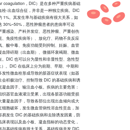
ular coagulation，DIC）是在多种严重疾病基础
栓-出血综合征，并非是一种独立疾病。DIC
 1%。其发生率与基础疾病有很大关系，如
30%~50%，恶性肿瘤患者的患病率可达
为严重感染、产科并发症、恶性肿瘤、严重创伤
克、免疫性疾病等）、放化疗、药物不良反应
氧、酸中毒、免疫功能受到抑制、妊娠、血管
凝血障碍
期（出血期）、微循环衰竭期、微血
。DIC 也可以分为显性和非显性型、急性型
以上）。DIC 在临床上分为前期、早期、中期和
多发性微血栓形成导致的脏器症状表现（如器
生会积极治疗、控制导致 DIC 的基础疾病和诱
充凝血因子、输注血小板。疾病的主要危害：
组织器官血液灌注受累，出现各脏器功能受损
大量凝血因子，导致各部位出现出血倾向或大
红细胞破坏，发生微血管病性
溶血
性
贫血
，加
易发生 DIC 的基础疾病和去除诱发因素，防
临床表现以及血小板、凝血指标的动态变化，
率与基础疾病有很大关系，基础疾病并发 DIC