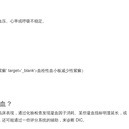
血压、心率或呼吸不稳定。
紫癜
' target='_blank'>血栓性
血小板减少性紫癜
）
血？
临床表现，通过化验检查发现凝血因子消耗、某些凝血指标明显延长，或
还可能通过一些评分系统的辅助，来诊断 DIC。