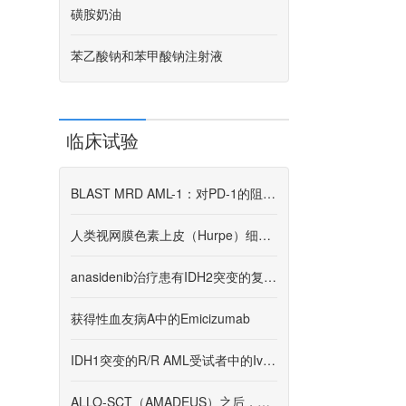
磺胺奶油
苯乙酸钠和苯甲酸钠注射液
临床试验
BLAST MRD AML-1：对PD-1的阻塞添加到标准疗法中，以靶向急性髓样白血病中可测量的残留疾病1-抗PD-1 pembrolizumab的随机2阶段2研究，将强化化学疗法与患者的前线疗法结合在一起
人类视网膜色素上皮（Hurpe）细胞的临床研究对高肌无累区域的萎缩
anasidenib治疗患有IDH2突变的复发或难治性急性髓样白血病患者
获得性血友病A中的Emicizumab
IDH1突变的R/R AML受试者中的Ivosidenib的中国桥接研究
ALLO-SCT（AMADEUS）之后，AML或MDS患者中口服氮ac替丁与安慰剂维持的随机研究