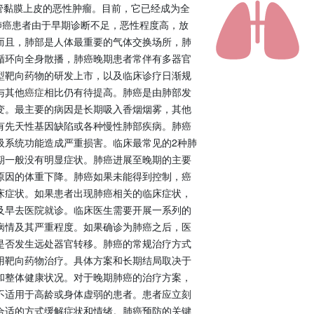
支气管黏膜上皮的恶性肿瘤。目前，它已经成为全
肺癌患者由于早期诊断不足，恶性程度高，放
而且，肺部是人体最重要的气体交换场所，肺
循环向全身散播，肺癌晚期患者常伴有多器官
型靶向药物的研发上市，以及临床诊疗日渐规
与其他
癌症
相比仍有待提高。肺癌是由肺部发
变。最主要的病因是长期吸入香烟烟雾，其他
有先天性基因缺陷或各种慢性肺部疾病。肺癌
吸系统功能造成严重损害。临床最常见的2种肺
期一般没有明显症状。肺癌进展至晚期的主要
原因的体重下降。肺癌如果未能得到控制，癌
床症状。如果患者出现肺癌相关的临床症状，
及早去医院就诊。临床医生需要开展一系列的
病情及其严重程度。如果确诊为肺癌之后，医
是否发生远处器官转移。肺癌的常规治疗方式
用靶向药物治疗。具体方案和长期结局取决于
和整体健康状况。对于晚期肺癌的治疗方案，
不适用于高龄或身体虚弱的患者。患者应立刻
合适的方式缓解症状和情绪。肺癌预防的关键