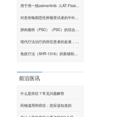
用于用一线osimertinib（LAT-Flosi）处理的少殖民NSCLC的LAT
对患有晚期恶性肿瘤受试者的牛thotinib的研究
肺肉瘤癌（PSC）（PSC）的综合分析
现代疗法治疗的癌症患者的血液，唾液和尿液的拉曼光谱的临床研究
免疫疗法（SHR-1316）的新辅助治疗可切除的食管鳞状细胞癌（Nation1907II）
前沿医讯
什么是癌症？常见问题解答
药物滥用和癌症：您应该知道的