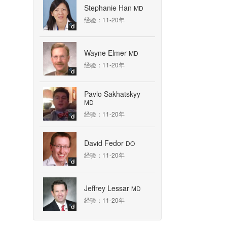
Stephanie Han
MD
经验：11-20年
Wayne Elmer
MD
经验：11-20年
Pavlo Sakhatskyy
MD
经验：11-20年
David Fedor
DO
经验：11-20年
Jeffrey Lessar
MD
经验：11-20年