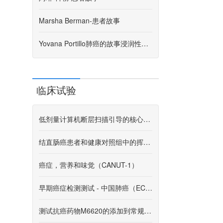
Marsha Berman-患者故事
Yovana Portillo肺癌的故事浸润性黏液腺癌（IMA），1B期
和
临床试验
低剂量计算机断层扫描引导的核心针头活检的肺结节
结直肠癌患者和健康对照组中的挥发性有机化合物（VOC）谱。
癌症，营养和味觉（CANUT-1）
早期癌症检测测试 - 中国肺癌（ECLC）
测试抗癌药物M6620的添加到常规治疗（卡铂和吉西他滨）和pembrolizumab的晚期鳞状细胞非小细胞肺癌的患者