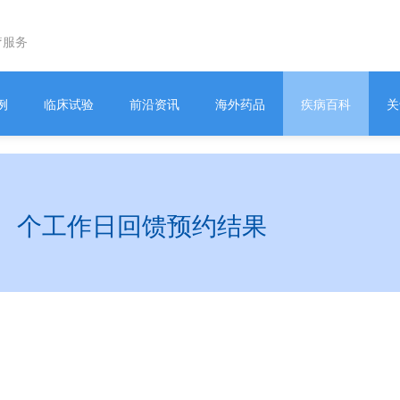
疗服务
例
临床试验
前沿资讯
海外药品
疾病百科
关
1
个工作日回馈预约结果