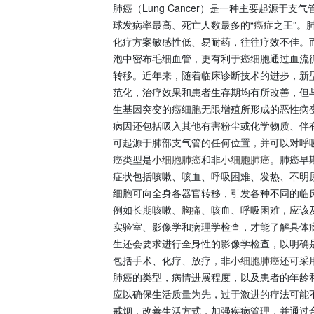
肺癌（Lung Cancer）是一种主要起源于
球发病率最高、死亡人数最多的“
癌症
之王”。
化疗方案敏感性低、易耐药，往往疗效不佳。
泡中密布毛细血管，更有利于癌细胞通过血流
转移。近年来，随着临床诊断技术的进步，新
范化，治疗效果和患者生存期均有所改善，但
生基因突变的癌细胞无限增殖所形成的恶性病
病因还包括吸入其他有害粉尘或化学物质、伴
可起源于肺部支气管的任何位置，并可以对呼
癌类型是
小细胞肺癌
和非
小细胞肺癌
。肺癌早
症状包括咳嗽、咳血、呼吸困难、发热、不明
细胞可向全身各器官转移，引发各种不同的临
例如长期咳嗽、
胸痛
、咳血、呼吸困难，应该
实验室、影像学和病理学检查，才能了解具体
生还会要求进行全身性的影像学检查，以明确
包括手术、化疗、放疗，非
小细胞肺癌
还可采
肺癌的类型，病情进展程度，以及患者的年龄
应以确保生活质量为先，过于激进的疗法可能
戒烟，改善生活方式，加强疾病管理，并通过