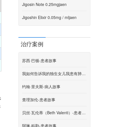
Jigosin Note 0.25mgjaen
Jigoshin Elixir 0.05mg / mljaen
治疗案例
苏西·巴顿-患者故事
我如何告诉我的独生女儿我患有肺癌。
约翰·里夫斯-病人故事
多
查理加伦-患者故事
是
贝丝·瓦伦蒂（Beth Valenti）-患者故事
阿琳·科勒-患者故事