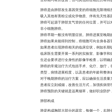
肺癌是由肺部发生基因突变的癌细胞无限增殖
吸入其他有害粉尘或化学物质、伴有先天性基
肺癌可起源于肺部支气管的任何位置，并可以
非
小细胞肺癌
。
肺癌早期一般没有明显症状。肺癌进展至晚期
肺癌如果未能得到控制，癌细胞可向全身各器
如果患者出现肺癌相关的临床症状，例如长期
临床医生需要开展一系列的实验室、影像学和
生还会要求进行全身性的影像学检查，以明确
肺癌的常规治疗方式包括手术、化疗、放疗，
类型，病情进展程度，以及患者的年龄和整体
对于晚期肺癌的治疗方案，应以确保生活质量
患者应立刻戒烟，改善生活方式，加强疾病管
肺癌预防的关键就是远离烟草，做好职业防护
肺部构成
肺是构成胸部大部分的器官，每侧一个，右肺