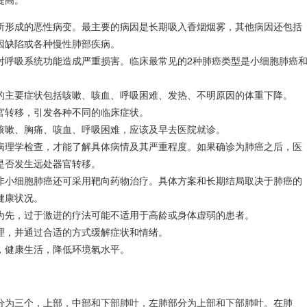
所形成的恶性病变。最主要的病因是长期吸入香烟烟雾，其他病因还包括
因缺陷或各种慢性肺部疾病。
对呼吸系统功能造成严重损害。临床最常见的2种肺癌类型是
小细胞肺癌
的主要症状包括咳嗽、咳血、呼吸困难、发热、不明原因的体重下降。
官转移，引发各种不同的临床症状。
咳嗽、
胸痛
、咳血、呼吸困难，应该及早去医院就诊。
病理学检查，才能了解具体病情及其严重程度。如果确诊为肺癌之后，医
是否发生远处器官转移。
非
小细胞肺癌
还可采用靶向药物治疗。具体方案和长期结局取决于肺癌的
健康状况。
为先，过于激进的疗法可能不适用于高龄或身体虚弱的患者。
理，并通过合适的方式缓解症状和情绪。
，健康生活，降低环境氡水平。
分为三个，上部，中部和下部肺叶，左肺部分为上部和下部肺叶。在肺