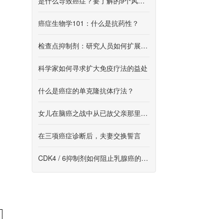
是什么导致癌症？要了解的9个风险因素
癌症生物学101：什么是抗药性？
检查点抑制剂：研究人员如何扩展这种形式的免疫疗法
科学家如何寻求扩大免疫疗法的益处
什么是癌症的单克隆抗体疗法？
女儿在脑癌之战中从已故父亲那里汲取力量
在三项癌症诊断后，夫妻交换誓言
CDK4 / 6抑制剂如何阻止乳腺癌的生长？