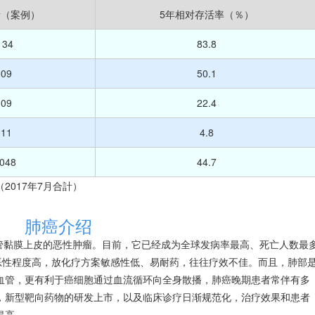
量（案例）
5年相对存活率（％）
134
83.8
309
50.1
309
22.4
011
4.8
,048
44.7
017年7月合計）
肺癌介绍
于支气管黏膜上皮的恶性肿瘤。目前，它已经成为全球发病率最高、死亡人数最
恶性程度高，放化疗方案敏感性低、易耐药，往往疗效不佳。而且，肺部
血管，更有利于癌细胞通过血流循环向全身散播，肺癌晚期患者常伴有多
，新型靶向药物的研发上市，以及临床诊疗日渐规范化，治疗效果和患者
提高。