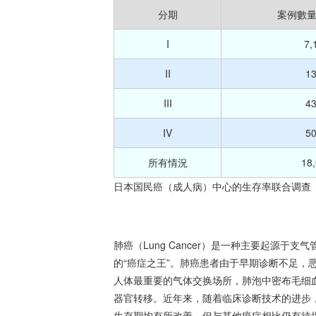
分期
案例數
I
7,
II
1
III
4
IV
5
所有情況
18
日本国民癌（成人病）中心的生存率联合调查（2
肺癌（Lung Cancer）是一种主要起源
的“
癌症
之王”。肺癌患者由于早期诊断不足，
人体最重要的气体交换场所，肺泡中密布毛细
器官转移。近年来，随着临床诊断技术的进步
生存期均有所改善，但与其他
癌症
相比仍有待