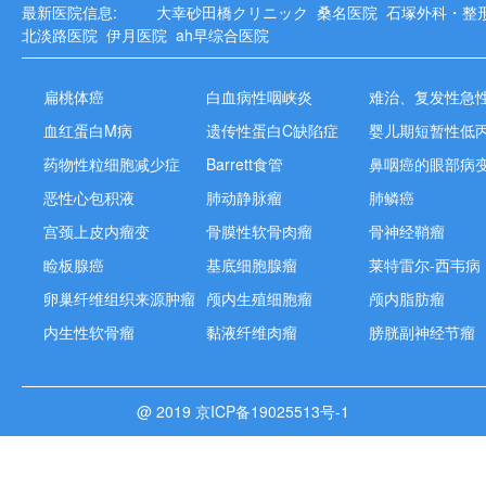
最新医院信息:
大幸砂田橋クリニック
桑名医院
石塚外科・整
北淡路医院
伊月医院
ah早综合医院
扁桃体癌
白血病性咽峡炎
血红蛋白M病
遗传性蛋白C缺陷症
药物性粒细胞减少症
Barrett食管
鼻咽癌的眼部病
恶性心包积液
肺动静脉瘤
肺鳞癌
宫颈上皮内瘤变
骨膜性软骨肉瘤
骨神经鞘瘤
睑板腺癌
基底细胞腺瘤
莱特雷尔-西韦病
卵巢纤维组织来源肿瘤
颅内生殖细胞瘤
颅内脂肪瘤
内生性软骨瘤
黏液纤维肉瘤
膀胱副神经节瘤
@ 2019 京ICP备19025513号-1