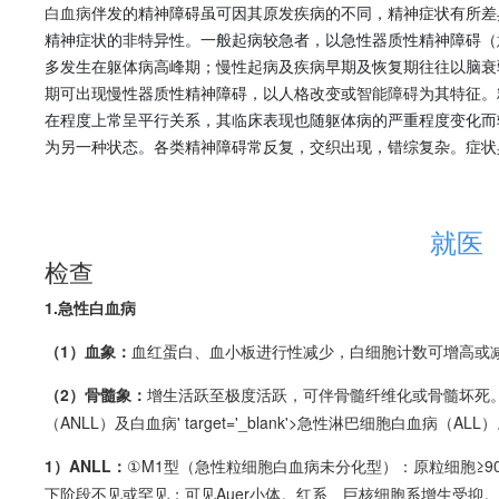
白血病
伴发的精神障碍虽可因其原发疾病的不同，精神症状有所差
精神症状的非特异性。一般起病较急者，以急性器质性精神障碍（
多发生在躯体病高峰期；慢性起病及疾病早期及恢复期往往以脑衰
期可出现慢性器质性精神障碍，以人格改变或
智能障碍
为其特征。
在程度上常呈平行关系，其临床表现也随躯体病的严重程度变化而
为另一种状态。各类精神障碍常反复，交织出现，错综复杂。症状
就医
检查
1.急性
白血病
（1）血象：
血红蛋白、血小板进行性减少，白细胞计数可增高或
（2）骨髓象：
增生活跃至极度活跃，可伴
骨髓纤维化
或
骨髓坏死
（ANLL）及
白血病
' target='_blank'>急性淋巴细胞
白血病
（ALL
1）ANLL：
①M1型（急性粒细胞
白血病
未分化型）：原粒细胞≥
下阶段不见或罕见；可见Auer小体。红系、巨核细胞系增生受抑