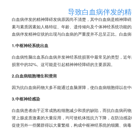
导致白血病伴发的精
白血病
伴发的精神障碍发病原因尚不清楚，其中
白血病
是精神障碍
素与素质因素如人格特征、年龄、遗传倾向及个体神经系统功能的
血病
伴发精神症状的出现与
白血病
的严重度并不总呈正比。
白血病
1.中枢神经系统出血
白血病
性
脑出血
系
白血病
并发神经系统损害中最常见的类型，近年
损害中的32%。这可能是引起精神神经障碍的主要原因。
2.
白血病
细胞增生和浸润
因为抗
白血病
药物大多不能通过血脑屏障，使
白血病
细胞得以在中
3.中枢神经感染
白血病
患者由于正常成熟粒细胞减少和质的缺陷，而抗
白血病
药物
肾上腺皮质激素的大量应用，均可使机体抵抗力下降，在防治感染
促使另外一些菌群得以大量繁殖，构成中枢神经系统的细菌、病毒