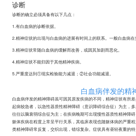
诊断
诊断的确立必须具备有以下几点：
1.有
白血病
的诊断依据。
2.精神症状的出现与
白血病
的进展有时间上的联系。一般
白血病
在
3.精神症状常随
白血病
的缓解而改善，或因其加剧而恶化。
4.精神症状不能归因于其他精神疾病。
5.严重度达到①现实检验能力减退；②社会功能减退。
白血病伴发的精
白血病
伴发的精神障碍虽可因其原发疾病的不同，精神症状有所差
起病较急者，以急性器质性精神障碍（
意识障碍
综合征）为主，多
往往以脑衰弱综合征为主；在疾病晚期可出现慢性器质性精神障碍
躯体疾病在程度上常呈平行关系，其临床表现也随躯体病的严重程
类精神障碍常反复，交织出现，错综复杂。症状具有昼轻夜重的特