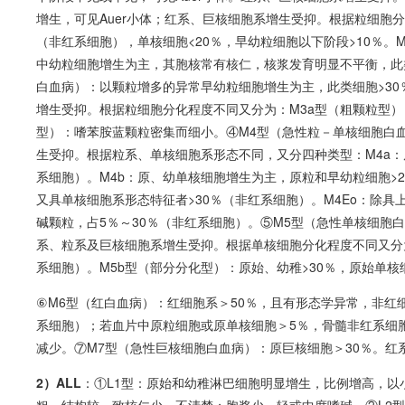
增生，可见Auer小体；红系、巨核细胞系增生受抑。根据粒细胞分
（非红系细胞），单核细胞<20％，早幼粒细胞以下阶段>10％。
中幼粒细胞增生为主，其胞核常有核仁，核浆发育明显不平衡，此类
白血病
）：以颗粒增多的异常早幼粒细胞增生为主，此类细胞>30
增生受抑。根据粒细胞分化程度不同又分为：M3a型（粗颗粒型）
型）：嗜苯胺蓝颗粒密集而细小。④M4型（急性粒－单核细胞
白
生受抑。根据粒系、单核细胞系形态不同，又分四种类型：M4a：
系细胞）。M4b：原、幼单核细胞增生为主，原粒和早幼粒细胞>2
又具单核细胞系形态特征者>30％（非红系细胞）。M4Eo：除
碱颗粒，占5％～30％（非红系细胞）。⑤M5型（急性单核细胞
白
系、粒系及巨核细胞系增生受抑。根据单核细胞分化程度不同又分为
系细胞）。M5b型（部分分化型）：原始、幼稚>30％，原始单核
⑥M6型（红
白血病
）：红细胞系＞50％，且有形态学异常，非红
系细胞）；若血片中原粒细胞或原单核细胞＞5％，骨髓非红系细
减少。⑦M7型（急性巨核细胞
白血病
）：原巨核细胞＞30％。红
2）ALL
：①L1型：原始和幼稚淋巴细胞明显增生，比例增高，以