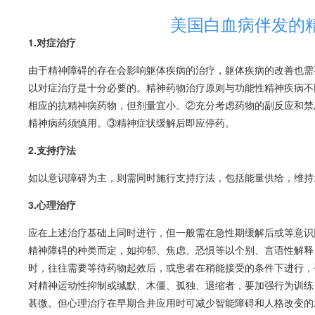
美国白血病伴发的
1.对症治疗
由于精神障碍的存在会影响躯体疾病的治疗，躯体疾病的改善也需
以对症治疗是十分必要的。精神药物治疗原则与功能性精神疾病不
相应的抗精神病药物，但剂量宜小。②充分考虑药物的副反应和禁
精神病药须慎用。③精神症状缓解后即应停药。
2.支持疗法
如以
意识障碍
为主，则需同时施行支持疗法，包括能量供给，维持
3.心理治疗
应在上述治疗基础上同时进行，但一般需在急性期缓解后或等
意识
精神障碍的种类而定，如抑郁、焦虑、恐惧等以个别、言语性解释
时，往往需要等待药物起效后，或患者在稍能接受的条件下进行，
对精神运动性抑制或缄默、木僵、孤独、退缩者，要加强行为训练
甚微。但心理治疗在早期合并应用时可减少
智能障碍
和人格改变的