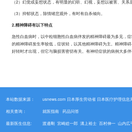
（2）幻觉或妄想状态，有明显的幻听、幻视，妄想以被害、关系
（3）抑郁状态，除情绪悲观外，有时有自杀倾向。
2.精神障碍有以下特点
急性
白血病
时，以中粒细胞性
白血病
伴发的精神障碍最为多见，症
的精神障碍发生率较低，症状轻，以其他精神障碍为主。精神障碍
好转时才出现，但它与脑损害密切有关。有神经症状的病例大多伴
本站数据来源：
usnews.com
日本厚生劳动省
日本医疗护理信息
相关查询：
就医指南
药品问答
最新医生信息:
渡邊剛
宮崎総一郎
溝上裕士
百村伸一
山内広