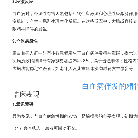
8.应激反应
白血病
时，外源性有害因素包括生物性应激源和心理性应激源作用
疫机制，产生一系列生理生化反应。在这些反应中，大脑或直接参
致精神障碍的发生。
9.个体易感性
患
白血病
人群中只有少数患者发生了
白血病
伴发精神障碍，提示这
疾病所致精神障碍有家族史者占2%～8%，高于普通群体；性格
大脑功能稳定性差者，如老年人及儿童躯体疾病时易发生谵妄等。
白血病伴发的精
临床表现
1.
意识障碍
最为多见，占
白血病
急性期的77%，是脑损害的主要表现，初期
（1）兴奋状态，患者可躁动不安。