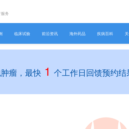
疗服务
例
临床试验
前沿资讯
海外药品
疾病百科
关
1
胞肿瘤，最快
个工作日回馈预约结