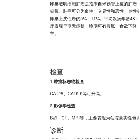
卵巢透明细胞肿瘤是指来自米勒管上皮的肿瘤
韧带。肿瘤可分为良性、交界性和恶性，良性
卵巢上皮性癌的5%～11%。平均发病年龄48～
床表现早期无症状，晚期可有腹胀、食欲下降，C
主。
检查
1.肿瘤标志物检查
CA125、CA19-9等可升高。
2.影像学检查
B超、CT、MRI等，主要表现为盆腔囊实性
诊断