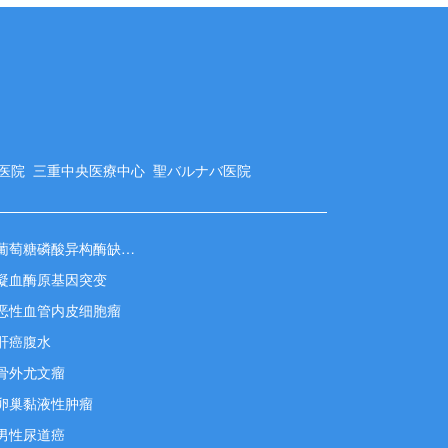
字医院
三重中央医療中心
聖バルナバ医院
葡萄糖磷酸异构酶缺乏症
凝血酶原基因突变
恶性血管内皮细胞瘤
肝癌腹水
骨外尤文瘤
卵巢黏液性肿瘤
男性尿道癌