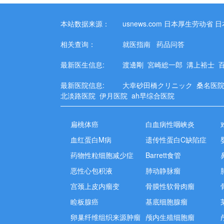
本站数据来源：
usnews.com
日本厚生劳动省
日
相关查询：
就医指南
药品问答
最新医生信息:
渡邊剛
宮崎総一郎
溝上裕士
最新医院信息:
大幸砂田橋クリニック
桑名医
北淡路医院
伊月医院
ah早综合医院
扁桃体癌
白血病性咽峡炎
血红蛋白M病
遗传性蛋白C缺陷症
药物性粒细胞减少症
Barrett食管
恶性心包积液
肺动静脉瘤
宫颈上皮内瘤变
骨膜性软骨肉瘤
睑板腺癌
基底细胞腺瘤
卵巢纤维组织来源肿瘤
颅内生殖细胞瘤