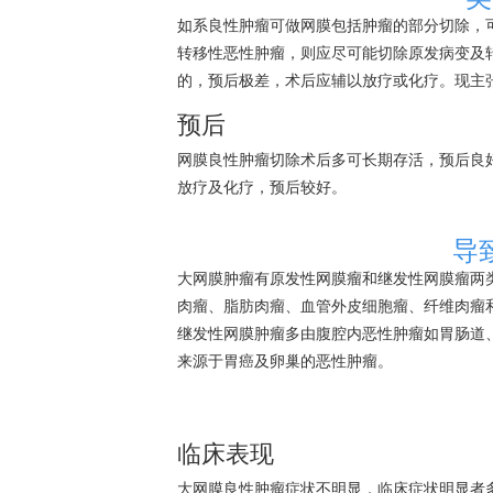
如系良性肿瘤可做网膜包括肿瘤的部分切除，
转移性恶性肿瘤，则应尽可能切除原发病变及
的，预后极差，术后应辅以放疗或化疗。现主
预后
网膜良性肿瘤切除术后多可长期存活，预后良
放疗及化疗，预后较好。
导
大
网膜肿瘤
有原发性网膜瘤和继发性网膜瘤两
肉瘤
、脂肪
肉瘤
、血管外皮细胞瘤、纤维
肉瘤
继发性
网膜肿瘤
多由腹腔内恶性肿瘤如胃肠道
来源于
胃癌
及卵巢的恶性肿瘤。
临床表现
大网膜良性肿瘤症状不明显，临床症状明显者