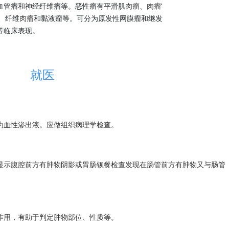
血管瘤和神经纤维瘤等。恶性瘤有平滑肌
肉瘤
、
肉瘤
'
、纤维
肉瘤
和黏液瘤等。可分为原发性网膜瘤和继发
等临床表现。
就医
为血性渗出液。应做组织病理学检查。
显示腹腔前方有肿物阴影或胃肠钡餐检查发现在肠管前方有肿物又与肠管
作用，有助于判定肿物部位、性质等。