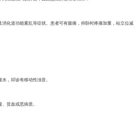
及消化道功能紊乱等症状。患者可有腹痛，仰卧时疼痛加重，站立位减
腹水，叩诊有移动性浊音。
瘦、
贫血
或
恶病质
。