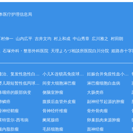
本医疗护理信息局
百村伸一
山内広平
吉井文均
村上和成
中山秀章
広川雅之
村田朗
院
石塚外科・整形外科医院
天理よろづ相談所医院白川分院
姫路赤十
难治、复发性急性白血病
小儿X-连锁高免疫球蛋白M血症
妊娠合并免疫性血小板减少症
婴儿期短暂性低丙球蛋白血症
间变大细胞淋巴瘤
淋巴瘤细胞白血病
鼻咽癌的眼部病变
侧脑室肿瘤
大肠类癌
肺鳞癌
腹膜后血管外皮瘤
副神经节起源的肿瘤
骨神经鞘瘤
骨神经纤维瘤
骨外骨肉瘤
莱特雷尔-西韦病
阑尾腺癌
卵巢肌肉来源肿瘤
颅内脂肪瘤
毛胚细胞瘤
面神经瘤