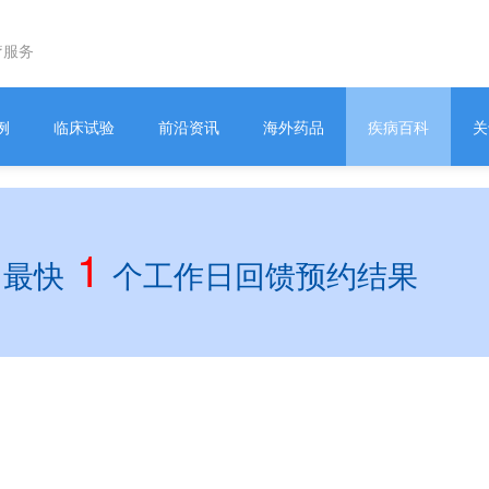
疗服务
例
临床试验
前沿资讯
海外药品
疾病百科
关
1
，最快
个工作日回馈预约结果