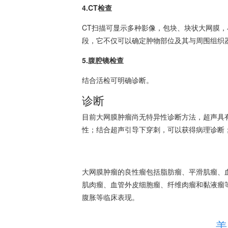
4.CT检查
CT扫描可显示多种影像，包块、块状大网膜
段，它不仅可以确定肿物部位及其与周围组织
5.腹腔镜检查
结合活检可明确诊断。
诊断
目前大
网膜肿瘤
尚无特异性诊断方法，超声具
性；结合超声引导下穿刺，可以获得病理诊断
大
网膜肿瘤
的良性瘤包括脂肪瘤、
平滑肌瘤
、
肌
肉瘤
、血管外皮细胞瘤、纤维
肉瘤
和黏液瘤
腹胀等临床表现。
美