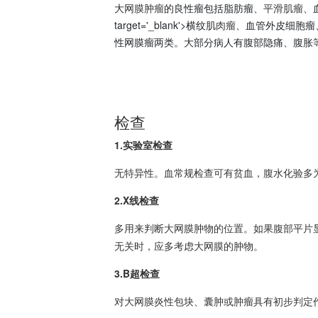
大
网膜肿瘤
的良性瘤包括脂肪瘤、
平滑肌瘤
、
target='_blank'>横纹肌
肉瘤
、血管外皮细胞瘤
性网膜瘤两类。大部分病人有腹部隐痛、腹胀
检查
1.实验室检查
无特异性。血常规检查可有
贫血
，腹水化验多
2.X线检查
多用来判断大网膜肿物的位置。如果腹部平片
无关时，应多考虑大网膜的肿物。
3.B超检查
对大网膜炎性包块、囊肿或肿瘤具有初步判定