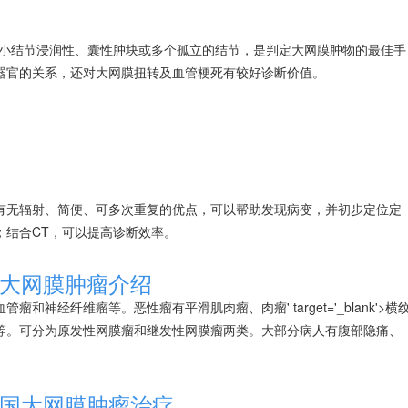
，小结节浸润性、囊性肿块或多个孤立的结节，是判定大网膜肿物的最佳手
器官的关系，还对大网膜扭转及血管梗死有较好诊断价值。
有无辐射、简便、可多次重复的优点，可以帮助发现病变，并初步定位定
；结合CT，可以提高诊断效率。
大网膜肿瘤介绍
血管瘤和神经纤维瘤等。恶性瘤有平滑肌
肉瘤
、
肉瘤
' target='_blank'>横
等。可分为原发性网膜瘤和继发性网膜瘤两类。大部分病人有腹部隐痛、
国大网膜肿瘤治疗