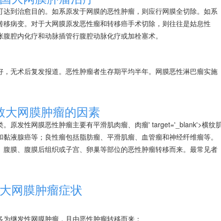
可达到治愈目的。如系原发于网膜的恶性肿瘤，则应行网膜全切除。如系
转移病变。对于大网膜原发恶性瘤和转移癌手术切除，则往往是姑息性
张腹腔内化疗和动脉插管行腹腔动脉化疗或加栓塞术。
好，无术后复发报道。恶性肿瘤者生存期平均半年。网膜恶性
淋巴瘤
实施
致大网膜肿瘤的因素
类。原发性网膜恶性肿瘤主要有平滑肌
肉瘤
、
肉瘤
' target='_blank'>横纹
和
黏液腺癌
等；良性瘤包括脂肪瘤、
平滑肌瘤
、血管瘤和神经纤维瘤等。
、腹膜、腹膜后组织或子宫、卵巢等部位的恶性肿瘤转移而来。最常见者
大网膜肿瘤症状
多为继发性
网膜肿瘤
，且由恶性肿瘤转移而来：