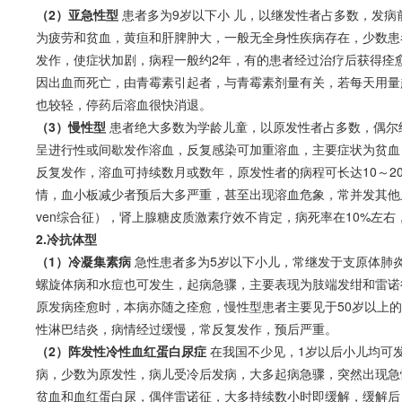
（2）亚急性型
患者多为9岁以下小 儿，以继发性者占多数，发病
为疲劳和
贫血
，黄疸和肝脾肿大，一般无全身性疾病存在，少数患
发作，使症状加剧，病程一般约2年，有的患者经过治疗后获得痊
因出血而死亡，由青霉素引起者，与青霉素剂量有关，若每天用量超
也较轻，停药后
溶血
很快消退。
（3）慢性型
患者绝大多数为学龄儿童，以原发性者占多数，偶尔
呈进行性或间歇发作
溶血
，反复感染可加重
溶血
，主要症状为
贫血
反复发作，
溶血
可持续数月或数年，原发性者的病程可长达10～
情，血小板减少者预后大多严重，甚至出现
溶血
危象，常并发其他
ven综合征），肾上腺糖皮质激素疗效不肯定，病死率在10%左
2.冷抗体型
（1）冷凝集素病
急性患者多为5岁以下小儿，常继发于支原体肺
螺旋体病和水痘也可发生，起病急骤，主要表现为肢端发绀和雷诺
原发病痊愈时，本病亦随之痊愈，慢性型患者主要见于50岁以上
性淋巴结炎，病情经过缓慢，常反复发作，预后严重。
（2）阵发性冷性血红蛋白尿症
在我国不少见，1岁以后小儿均可
病，少数为原发性，病儿受冷后发病，大多起病急骤，突然出现急
贫血
和血红蛋白尿，偶伴雷诺征，大多持续数小时即缓解，缓解后