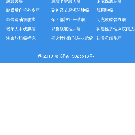
胆囊类癌
胆囊平滑肌肉瘤
多发性脑膜瘤
腹膜后血管外皮瘤
副神经节起源的肿瘤
肛周肿瘤
颌骨造釉细胞瘤
颌面部神经纤维瘤
间充质软骨肉瘤
老年人甲状腺癌
卵巢浆液性肿瘤
弥漫性恶性胸膜间皮
浅表脂肪瘤样痣
侵袭性指趾乳头状腺癌
软骨母细胞瘤
@ 2019 京ICP备19025513号-1