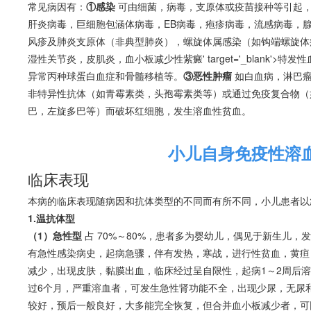
常见病因有：
①感染
可由细菌，病毒，支原体或疫苗接种等引起，
肝炎病毒，巨细胞包涵体病毒，EB病毒，疱疹病毒，流感病毒，
风疹及肺炎支原体（非典型肺炎），螺旋体属感染（如钩端螺旋体
湿性关节炎，皮肌炎，
血小板减少性紫癜
' target='_blank'>特发性
异常丙种球蛋白血症和骨髓移植等。
③恶性肿瘤
如
白血病
，
淋巴
非特异性抗体（如青霉素类，头孢霉素类等）或通过免疫复合物（
巴，左旋多巴等）而破坏红细胞，发生
溶血
性
贫血
。
小儿自身免疫性溶
临床表现
本病的临床表现随病因和抗体类型的不同而有所不同，小儿患者以
1.温抗体型
（1）急性型
占 70%～80%，患者多为婴幼儿，偶见于新生儿，
有急性感染病史，起病急骤，伴有发热，寒战，进行性
贫血
，黄疸
减少，出现皮肤，黏膜出血，临床经过呈自限性，起病1～2周后
溶
过6个月，严重
溶血
者，可发生急性肾功能不全，出现少尿，无尿
较好，预后一般良好，大多能完全恢复，但合并血小板减少者，可