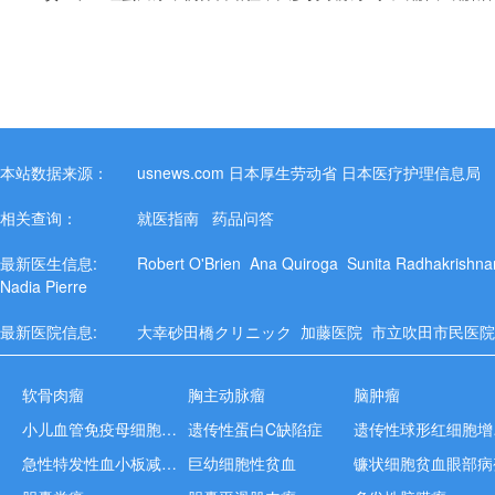
本站数据来源：
usnews.com
日本厚生劳动省
日本医疗护理信息局
相关查询：
就医指南
药品问答
最新医生信息:
Robert O'Brien
Ana Quiroga
Sunita Radhakrishn
Nadia Pierre
最新医院信息:
大幸砂田橋クリニック
加藤医院
市立吹田市民医
软骨肉瘤
胸主动脉瘤
脑肿瘤
小儿血管免疫母细胞淋巴结病
遗传性蛋白C缺陷症
遗
急性特发性血小板减少性紫癜
巨幼细胞性贫血
镰状细胞贫血眼部病