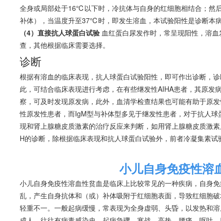
全身或局部处于16℃以下时，冷抗体与自身的红细胞相结合；然
补体），当温度升至37℃时，即发生
溶血
，本试验阳性是诊断本
（4）直接抗人球蛋白试验
血红蛋白尿发作时，常呈现阳性，
溶血
查，其他根据临床需要选择。
诊断
根据有
溶血
的临床表现，抗人球蛋白试验阳性，即可作出诊断，诊
此，可结合临床表现进行考虑，在有些继发性AIHA患者，其原发
察，可及时发现原发病，此外，血清学检查结果也可能有助于原发性
性原发性患者，而IgM型与补体型多见于继发性患者，对于抗人
现和肾上腺糖皮质激素的治疗反应来判断，如用肾上腺糖皮质激素
H的诊断，除根据临床表现和抗人球蛋白试验外，前者冷凝集素试
小儿自身免疫性溶
小儿自身免疫性
溶血
性
贫血
是临床上比较常见的一种疾病，自身免
乱，产生自身抗体和（或）补体吸附于红细胞表面，导致红细胞破
轻重不一。一般起病缓慢，常表现为全身虚弱、头昏，以发热和
溶
成人，往往有病毒感染史。起病急骤，寒战、高热、腰痛、呕吐、