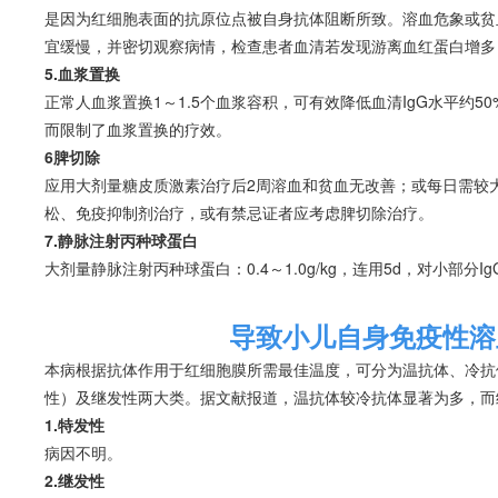
是因为红细胞表面的抗原位点被自身抗体阻断所致。
溶血
危象或
贫
宜缓慢，并密切观察病情，检查患者血清若发现游离血红蛋白增多
5.血浆置换
正常人血浆置换1～1.5个血浆容积，可有效降低血清IgG水平约5
而限制了血浆置换的疗效。
6脾切除
应用大剂量糖皮质激素治疗后2周
溶血
和
贫血
无改善；或每日需较
松、免疫抑制剂治疗，或有禁忌证者应考虑脾切除治疗。
7.静脉注射丙种球蛋白
大剂量静脉注射丙种球蛋白：0.4～1.0g/kg，连用5d，对小部分I
导致小儿自身免疫性溶
本病根据抗体作用于红细胞膜所需最佳温度，可分为温抗体、冷抗
性）及继发性两大类。据文献报道，温抗体较冷抗体显著为多，而
1.特发性
病因不明。
2.继发性