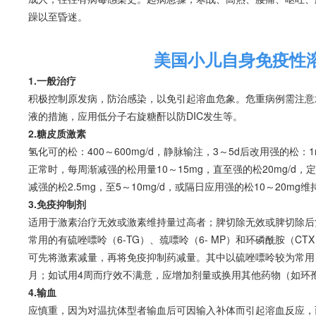
躁以至
昏迷
。
美国小儿自身免疫性
1.一般治疗
积极控制原发病，防治感染，以免引起
溶血
危象。危重病例需注意
液的措施，应用低分子右旋糖酐以防DIC发生等。
2.糖皮质激素
氢化可的松：400～600mg/d，静脉输注，3～5d后改用强的松：1
正常时，每周渐减强的松用量10～15mg，直至强的松20mg/d
减强的松2.5mg，至5～10mg/d，或隔日应用强的松10～20mg
3.免疫抑制剂
适用于激素治疗无效或激素维持量过高者；脾切除无效或脾切除后
常用的有硫唑嘌呤（6-TG）、巯嘌呤（6- MP）和环磷酰胺（
可先将激素减量，再将免疫抑制药减量。其中以硫唑嘌呤较为常用
月；如试用4周而疗效不满意，应增加剂量或换用其他药物（如环
4.输血
应慎重，因为对温抗体型者输血后可因输入补体而引起
溶血
反应，