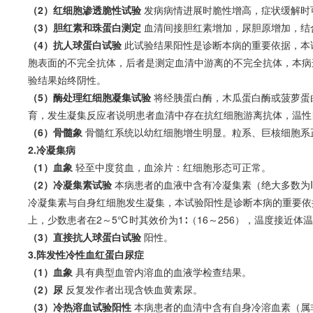
（2）红细胞渗透脆性试验
发病病情进展时脆性增高，症状缓解时
（3）胆红素和珠蛋白测定
血清间接胆红素增加，尿胆原增加，结
（4）抗人球蛋白试验
此试验结果阳性是诊断本病的重要依据，本
胞表面的不完全抗体，后者是测定血清中游离的不完全抗体，本病
验结果始终阴性。
（5）酶处理红细胞凝集试验
将经胰蛋白酶，木瓜蛋白酶或菠萝蛋
育，发生凝集反应者说明患者血清中存在抗红细胞游离抗体，温性
（6）骨髓象
骨髓红系统以幼红细胞增生明显。粒系、巨核细胞系
2.冷凝集病
（1）血象
轻至中度
贫血
，血涂片：红细胞形态可正常。
（2）冷凝集素试验
本病患者的血液中含有冷凝集素（绝大多数为Ig
冷凝集素与自身红细胞发生凝集，本试验阳性是诊断本病的重要依据
上，少数患者在2～5℃时其效价为1∶（16～256），温度接近体
（3）直接抗人球蛋白试验
阳性。
3.阵发性冷性血红蛋白尿症
（1）血象
具有典型血管内
溶血
的血液学检查结果。
（2）尿
反复发作者出现含铁血黄素尿。
（3）冷热
溶血
试验阳性
本病患者的血清中含有自身冷
溶血
素（属