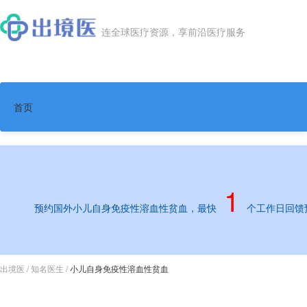
连全球医疗资源，享前沿医疗服务
首页
权威医院
1
知名医生
预约国外小儿自身免疫性溶血性贫血，最快
个工作日回馈
就医案例
出境医
/
知名医生
/
小儿自身免疫性溶血性贫血
临床试验