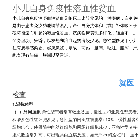
小儿自身免疫性溶血性贫血
小儿自身免疫性
溶血
性
贫血
是临床上比较常见的一种疾病，自身免
前沿资讯
是由于患者免疫功能调节紊乱，产生自身抗体和（或）补体吸附于
破坏增速而引起的
溶血
性
贫血
。该病临床表现多样化，轻重不一。
全身虚弱、头昏，以发热和
溶血
起病者较少见。急性型多见于小儿
海外药品
往有病毒感染史。起病急骤，寒战、高热、腰痛、呕吐、腹泻，严
统表现有
头痛
、烦躁以至
昏迷
。
疾病百科
就医
关于我们
检查
1.温抗体型
（1）外周血象
急性型患者常有较重
贫血
，慢性型和亚急性型患者
和嗜多色性红细胞多见，急性型的网织红细胞常>10%，慢性型者
细胞结合，使骨髓中的幼红细胞和网织红细胞减少，亚急性型者多
胞总数通常升高，可出现类
白血病
反应，如无Even综合征时，血