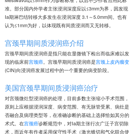
Mestwavdt以≤5mm作为诊断标准，以后不少作者沿用此标
准。部分国内外学者主张浸润深度应以≤3mm为界，因发现
Ⅰa期淋巴结转移大多发生在浸润深度 3.1～5.0mm间。也有
认为≤1mm为好，以体现既有间质浸润而又无转移。
宫颈早期间质浸润癌介绍
宫颈早期间质浸润癌是指只能在显微镜下检出而临床难以发
现的临床前
宫颈癌
。宫颈早期间质浸润癌是
宫颈上皮内瘤变
(CIN)向浸润癌发展过程中的一个重要的病变阶段。
美国宫颈早期间质浸润癌治疗
对宫颈微灶型浸润癌的处理，目前多数主张缩小手术范围，
原则上应根据浸润深度、病变范围、有无脉管受累、病灶是
否融合及病理类型等，在准确诊断的基础上选择恰如其分的
术式。在
宫颈癌
诊断规范中，对Ⅰa期主张行次广泛子宫切除
术，而近年有作者采用保守性手术（激光锥切和气化联合使