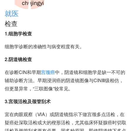
就医
检查
1.细胞学检查
细胞学诊断的准确性与病变程度有关。
2.阴道镜检查
在诊断CIN和早期
宫颈癌
中，阴道镜和细胞学是缺一不可的
辅助诊断方法。早期浸润癌的阴道镜图像与CINⅢ级相仿，
但更显异常，“三联图像”较常见。
3.宫颈活检及颈管刮术
宜在肉眼观察（ⅥA）或阴道镜指示下做宫颈多点活检，在
疑癌处深取活检或大的楔形活检，尤其临床怀疑腺癌时切取
活检及颈管刮术更有必要。因多种原因，即使阴道镜下多点