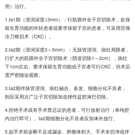
用）治疗。
1.Ⅰa1期（浸润深度≤3mm）：行筋膜外全子宫切除术，欲保
留生育功能的年轻患者或要求保留子宫的患者，可采用宫颈
冷刀锥切术（CKC）。
2.Ⅰa2期（浸润深度3～5mm）：无脉管浸润、病灶局限者，
行扩大的筋膜外全子宫切除术（阴道切除1～2cm），病灶
下1cm左右。要求保留生育功能或子宫者可行CKC，但术后
需严密随诊观察。
3.Ⅰa2期伴脉管浸润、病灶融合、多发、细胞分化不良者，
则应采用次广泛子宫切除加选择性盆腔淋巴切除。
4.拒绝手术或有手术禁忌证的患者，可行放射治疗（单纯腔
内治疗即可）。Ⅰa2期细胞分化不良者应加体外放疗。
5.如手术前诊断不足或漏诊、肿瘤体积大、手术未切净或伴