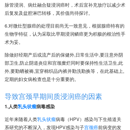
脉管浸润、病灶融合疑浸润癌时，术后宜补充放疗以减少术
后复发及盆腔淋巴转移，其价值尚待探讨。
6.对微灶型腺癌的处理目前尚无一致意见，根据腺癌特有的
生物学特征，认为采取比早期浸润鳞癌更为积极的根治性手
术为妥。
除做好经期产后或流产后的保健外,日常生活中,要注意外阴
部卫生,防止阴道炎症和宫颈糜烂同时要保持性生活卫生,此
外,要勤晒被褥,宜穿棉织品内裤并勤洗勤换等，在此基础上,
定期的妇女病检查也是十分重要的。
导致宫颈早期间质浸润癌的因素
1.人类
乳头状瘤
病毒感染
近年来随着人类
乳头状瘤
病毒（HPV）感染与下生殖道关
系研究的不断深入，发现HPV感染与子
宫颈癌
前病变的发