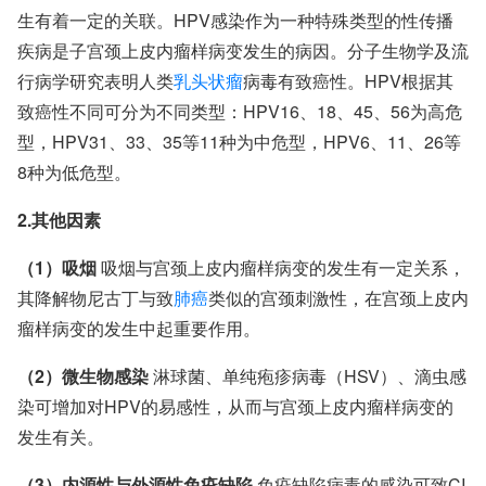
生有着一定的关联。HPV感染作为一种特殊类型的性传播
疾病是子宫颈上皮内瘤样病变发生的病因。分子生物学及流
行病学研究表明人类
乳头状瘤
病毒有致癌性。HPV根据其
致癌性不同可分为不同类型：HPV16、18、45、56为高危
型，HPV31、33、35等11种为中危型，HPV6、11、26等
8种为低危型。
2.其他因素
（1）吸烟
吸烟与宫颈上皮内瘤样病变的发生有一定关系，
其降解物尼古丁与致
肺癌
类似的宫颈刺激性，在宫颈上皮内
瘤样病变的发生中起重要作用。
（2）微生物感染
淋球菌、单纯疱疹病毒（HSV）、滴虫感
染可增加对HPV的易感性，从而与宫颈上皮内瘤样病变的
发生有关。
（3）内源性与外源性免疫缺陷
免疫缺陷病毒的感染可致CI