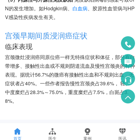
N的发生增加。如Hodgkin病、
白血病
、胶原性血管病与HP
V感染性疾病发生有关。
宫颈早期间质浸润癌症状
临床表现
宫颈微灶浸润癌同原位癌一样无特殊症状和体征，部分有白
带增多、接触性出血或不规则阴道流血及慢性宫颈炎的种种
表现。据统计56.7%的微癌有接触性出血和不规则出血，无
症状者占40%。一些作者报告慢性宫颈炎占39.6%， 轻、
中度糜烂占28.3%～75.0%，重度糜烂占7.5%，白斑占3.
8%。
首页
医生
案例
医讯