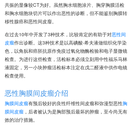
共振的显像较CT为好。虽然胸水细胞涂片、胸穿胸膜活检
和胸水细胞块切片可以作出恶性的诊断，但不能鉴别胸膜转
移性腺癌和恶性间皮廇。
在过去10年中开发了3种技术，比较肯定的有助于对
恶性间
皮瘤
作出诊断。这3种技术是以高碘酸-希夫液做组织化学染
色，以角朊和癌胚抗原作免疫过氧化物酶检验和电子显微镜
检查。为进行这些检查，活检标本必须立刻用中性福乐马林
液固定，另一小块肿瘤活检标本注定在戊二醛液中供作电镜
检查使用。
恶性胸膜间皮瘤介绍
胸膜间皮瘤
有预后较好的良性纤维性间皮瘤和弥漫型恶性
胸
膜间皮瘤
，后者被认为是胸部预后最坏的肿瘤，至今尚无有
效的治疗措施。