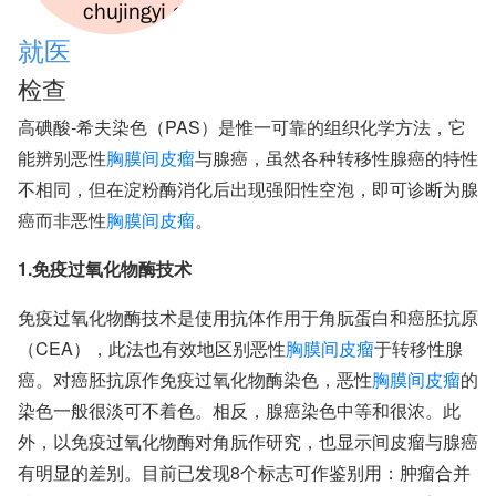
就医
检查
高碘酸-希夫染色（PAS）是惟一可靠的组织化学方法，它
能辨别恶性
胸膜间皮瘤
与腺癌，虽然各种转移性腺癌的特性
不相同，但在淀粉酶消化后出现强阳性空泡，即可诊断为腺
癌而非恶性
胸膜间皮瘤
。
1.免疫过氧化物酶技术
免疫过氧化物酶技术是使用抗体作用于角朊蛋白和癌胚抗原
（CEA），此法也有效地区别恶性
胸膜间皮瘤
于转移性腺
癌。对癌胚抗原作免疫过氧化物酶染色，恶性
胸膜间皮瘤
的
染色一般很淡可不着色。相反，腺癌染色中等和很浓。此
外，以免疫过氧化物酶对角朊作研究，也显示间皮瘤与腺癌
有明显的差别。目前已发现8个标志可作鉴别用：肿瘤合并