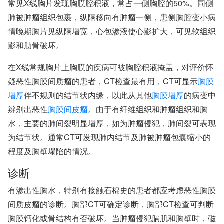
常见X线胸片发现胸膜腔积液，常占一侧胸腔的50%。同侧
肺被肿瘤组织包裹，纵隔移向有肿瘤一侧，患侧胸腔变小病
情晚期胸片见纵隔增宽，心包渗液使心影扩大，可见软组织
影和肋骨破坏。
在X线常规胸片上胸膜的疾病可被胸腔积液掩盖，对评价怀
疑恶性胸膜间质瘤的患者，CT检查最有用，CT可显示
胸膜
增厚
伴不规则的结节状内缘，以此从其他
胸膜增厚
的病变中
辨别出恶性
胸膜间皮瘤
。由于有纤维组织和肿瘤组织和胸
水，主要的肺间裂明显增厚，如为肿瘤侵犯，肺间裂可表现
为结节状。通常CT可发现肺内结节及肺被肿瘤包囊缩小的
程度及胸壁塌陷的情况。
诊断
有渗出性胸水，特别有接触石棉史的患者都应考虑恶性胸膜
间质皮瘤的诊断。胸部CT可确定诊断，胸部CT检查可判断
胸膜钙化或骨结构有否破坏。当肿瘤侵犯膈肌和胸壁时，磁