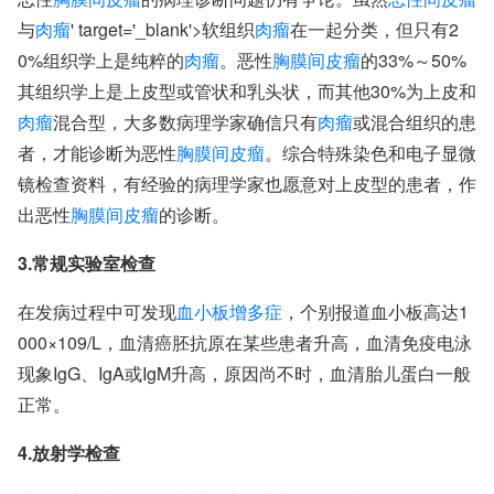
与
肉瘤
' target='_blank'>软组织
肉瘤
在一起分类，但只有2
0%组织学上是纯粹的
肉瘤
。恶性
胸膜间皮瘤
的33%～50%
其组织学上是上皮型或管状和乳头状，而其他30%为上皮和
肉瘤
混合型，大多数病理学家确信只有
肉瘤
或混合组织的患
者，才能诊断为恶性
胸膜间皮瘤
。综合特殊染色和电子显微
镜检查资料，有经验的病理学家也愿意对上皮型的患者，作
出恶性
胸膜间皮瘤
的诊断。
3.常规实验室检查
在发病过程中可发现
血小板增多症
，个别报道血小板高达1
000×109/L，血清癌胚抗原在某些患者升高，血清免疫电泳
现象IgG、IgA或IgM升高，原因尚不时，血清胎儿蛋白一般
正常。
4.放射学检查