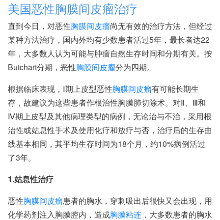
美国恶性胸膜间皮瘤治疗
直到今日，对恶性
胸膜间皮瘤
尚无有效的治疗方法，但经过
某种方法治疗，国内外均有少数患者活过5年，最长者达22
年，大多数人认为可能与肿瘤自然生存时间和分期有关。按
Butchart分期，恶性
胸膜间皮瘤
分为四期。
根据临床表现，Ⅰ期上皮型恶性
胸膜间皮瘤
有可能长期生
存，故建议为这些患者作根治性胸膜肺切除术。对Ⅱ、Ⅲ和
Ⅳ期上皮型及其他病理类型的病例，无论治与不治，采用根
治性或姑息性手术及使用化疗和放疗与否，治疗后的生存曲
线基本相同，其平均生存时间为18个月，约10%病例活过
了3年。
1.姑息性治疗
恶性
胸膜间皮瘤
患者的胸水，穿刺吸出后很快又会出现，用
化学药剂注入胸膜腔内，造成
胸膜粘连
，大多数患者的胸水