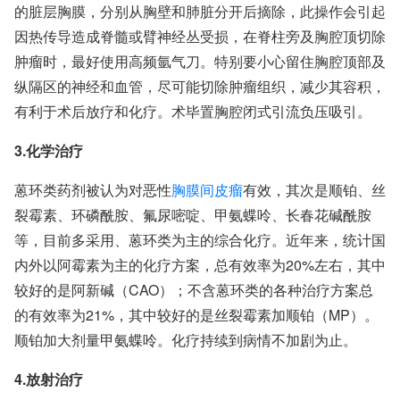
的脏层胸膜，分别从胸壁和肺脏分开后摘除，此操作会引起
因热传导造成脊髓或臂神经丛受损，在脊柱旁及胸腔顶切除
肿瘤时，最好使用高频氩气刀。特别要小心留住胸腔顶部及
纵隔区的神经和血管，尽可能切除肿瘤组织，减少其容积，
有利于术后放疗和化疗。术毕置胸腔闭式引流负压吸引。
3.化学治疗
蒽环类药剂被认为对恶性
胸膜间皮瘤
有效，其次是顺铂、丝
裂霉素、环磷酰胺、氟尿嘧啶、甲氨蝶呤、长春花碱酰胺
等，目前多采用、蒽环类为主的综合化疗。近年来，统计国
内外以阿霉素为主的化疗方案，总有效率为20%左右，其中
较好的是阿新碱（CAO）；不含蒽环类的各种治疗方案总
的有效率为21%，其中较好的是丝裂霉素加顺铂（MP）。
顺铂加大剂量甲氨蝶呤。化疗持续到病情不加剧为止。
4.放射治疗