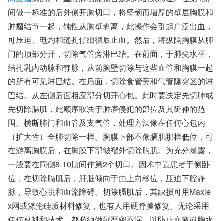
间做一标准的后外侧开胸切口，将坚韧而增厚的壁层胸膜和
肿瘤结节一起，钝性从胸壁剥离，此操作会引起广泛出血，
可压迫、电灼和缝扎仔细彻底止血。然后，将纵隔胸膜从肺
门的顶部分开，切除气管旁淋巴结。在前面，于肺尖水平，
结扎乳内动脉和静脉，从前胸壁切除与这些血管和胸膜一起
的所有可见淋巴结。在后面，切除食管旁和气管隆突区的淋
巴结。从左侧后面相应部分切开心包。此时要决定先切肺或
先切除膈肌，此顺序取决于肿瘤侵犯的部位及其延伸的范
围。横断肺门和血管及支气管，处理方法像在任何心包内
（扩大性）全肺切除一样。胸膜下部不像膈肌那样低位，可
在游离胸膜后，在胸膜下部皱褶外切除膈肌。为充分暴露，
一般要在同侧8-10肋间作第2个切口。因术中置患者于侧卧
位，在切除膈肌后，肝脏倾向于由上向移位，压迫下腔静
脉，导致心跳和血流障碍。切除膈肌后，其缺损可用Maxle
x网或涤沦硅质材料修复，也有人用硬脊膜修复。无论采用
任何材料和技术，都必须做到严密不漏，以防止血液或胸水