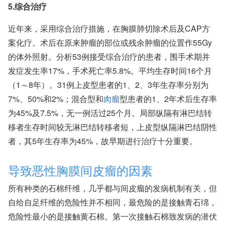
5.综合治疗
近年来，采用综合治疗措施，在胸膜肺切除术后及CAP方
案化疗。术后在原来肿瘤的部位或残余肿瘤的位置作55Gy
的体外照射。分析53例接受综合治疗的患者，围手术期并
发症发生率17%，手术死亡率5.8%。平均生存时间16个月
（1～8年）。31例上皮型患者的1、2、3年生存率分别为
7%、50%和2%；混合型和
肉瘤
型患者的1、2年术后生存率
为45%及7.5%，无一例活过25个月。局部纵隔有淋巴结转
移者生存时间较无淋巴结转移者短，上皮型纵隔淋巴结阴性
者，其5年生存率为45%，故早期进行治疗十分重要。
导致恶性胸膜间皮瘤的因素
所有种类的石棉纤维，几乎都与间皮瘤的发病机制有关，但
自给自足纤维的危险性并不相同，最危险的是接触青石绵，
危险性最小的是接触黄石棉。第一次接触石棉致发病的潜伏