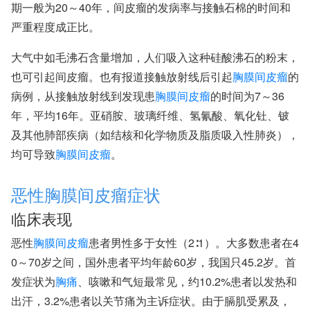
期一般为20～40年，间皮瘤的发病率与接触石棉的时间和
严重程度成正比。
大气中如毛沸石含量增加，人们吸入这种硅酸沸石的粉末，
也可引起间皮瘤。也有报道接触放射线后引起
胸膜间皮瘤
的
病例，从接触放射线到发现患
胸膜间皮瘤
的时间为7～36
年，平均16年。亚硝胺、玻璃纤维、氢氰酸、氧化钍、铍
及其他肺部疾病（如结核和化学物质及脂质吸入性肺炎），
均可导致
胸膜间皮瘤
。
恶性胸膜间皮瘤症状
临床表现
恶性
胸膜间皮瘤
患者男性多于女性（2∶1）。大多数患者在4
0～70岁之间，国外患者平均年龄60岁，我国只45.2岁。首
发症状为
胸痛
、咳嗽和气短最常见，约10.2%患者以发热和
出汗，3.2%患者以关节痛为主诉症状。由于膈肌受累及，