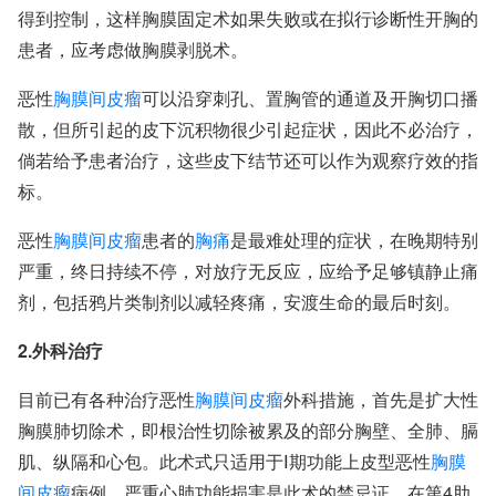
得到控制，这样胸膜固定术如果失败或在拟行诊断性开胸的
患者，应考虑做胸膜剥脱术。
恶性
胸膜间皮瘤
可以沿穿刺孔、置胸管的通道及开胸切口播
散，但所引起的皮下沉积物很少引起症状，因此不必治疗，
倘若给予患者治疗，这些皮下结节还可以作为观察疗效的指
标。
恶性
胸膜间皮瘤
患者的
胸痛
是最难处理的症状，在晚期特别
严重，终日持续不停，对放疗无反应，应给予足够镇静止痛
剂，包括鸦片类制剂以减轻疼痛，安渡生命的最后时刻。
2.外科治疗
目前已有各种治疗恶性
胸膜间皮瘤
外科措施，首先是扩大性
胸膜肺切除术，即根治性切除被累及的部分胸壁、全肺、膈
肌、纵隔和心包。此术式只适用于Ⅰ期功能上皮型恶性
胸膜
间皮瘤
病例。严重心肺功能损害是此术的禁忌证。在第4肋