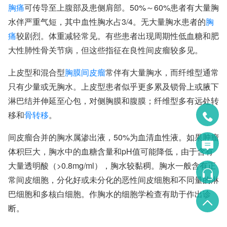
胸痛
可传导至上腹部及患侧肩部。50%～60%患者有大量胸
水伴严重气短，其中血性胸水占3/4。无大量胸水患者的
胸
痛
较剧烈。体重减轻常见。有些患者出现周期性低血糖和肥
大性肺性骨关节病，但这些指征在良性间皮瘤较多见。
上皮型和混合型
胸膜间皮瘤
常伴有大量胸水，而纤维型通常
只有少量或无胸水。上皮型患者似乎更多累及锁骨上或腋下
淋巴结并伸延至心包，对侧胸膜和腹膜；纤维型多有远处转
移和
骨转移
。
间皮瘤合并的胸水属渗出液，50%为血清血性液。如果肿瘤
体积巨大，胸水中的血糖含量和pH值可能降低，由于含有
大量透明酸（>0.8mg/ml），胸水较黏稠。胸水一般含有正
常间皮细胞，分化好或未分化的恶性间皮细胞和不同量的淋
巴细胞和多核白细胞。作胸水的细胞学检查有助于作出诊
断。