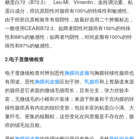
糖蛋白72（B72.3）、Leu-Mi、Vimentin、血栓调治素、粘
蛋白成分，癌抗原阳性对腺癌有100%的特殊性和敏感性。
由于癌胚抗原检验常有假阴性，故最好选用二个肿瘤标志，
一般使用CEA和B72.3。如两者阳性对腺癌有100%的特殊
性和88%的敏感性；如两者均阴性，对间皮瘤有100%的特
殊性和97%的敏感性。
2.电子显微镜检查
电子显微镜检查对辨别恶性
胸膜间皮瘤
与胸膜转移性腺癌也
有用途。恶性
胸膜间皮瘤
区别于肺、
乳腺癌
和上胃肠道来源
的腺癌是它表面的微绒毛细而长，且有分支，张力丝较丰
富，无微绒毛的小根和片装体；来源于卵巢和子宫内膜的转
移性腺癌具有内在的组织变形，包括丰富的粘蛋白小滴、大
量纤毛、密集的核颗粒，这些变化在间质瘤是不存在的，腺
癌的绒毛短且粗。
恶性
胸膜间皮瘤
的病理诊断问题仍有争论。虽然
恶性间皮瘤