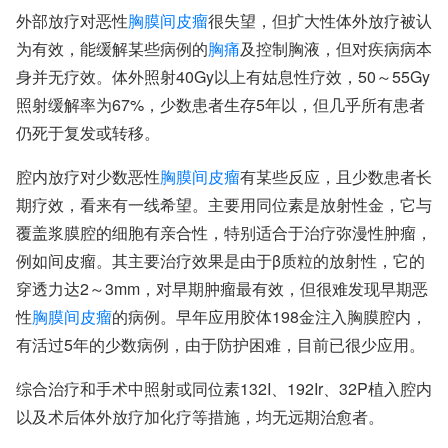
外部放疗对恶性
胸膜间皮瘤
很失望，但扩大性体外放疗被认
为有效，能缓解某些病例的
胸痛
及控制胸液，但对疾病病本
身并无疗效。体外照射40Gy以上有姑息性疗效，50～55Gy
照射缓解率为67%，少数患者生存5年以，但几乎所有患者
仍死于复发或转移。
腔内放疗对少数恶性
胸膜间皮瘤
有某些反应，且少数患者长
期疗效，看来有一线希望。主要用同位素是放射性金，它与
覆盖浆膜腔的细胞有亲合性，特别适合于治疗弥漫性肿瘤，
例如间皮瘤。其主要治疗效果是由于β质粒的放射性，它的
穿透力达2～3mm，对早期肿瘤最有效，但很难发现早期恶
性
胸膜间皮瘤
的病例。早年应用胶体198金注入胸膜腔内，
有活过5年的少数病例，由于防护困难，目前已很少应用。
综合治疗和手术中照射或同位素132I、192Ir、32P植入腔内
以及术后体外放疗加化疗等措施，均无远期治愈者。