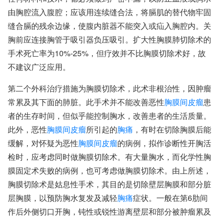
由胸腔流入腹腔；应该用连续缝合法，将膈肌的替代物牢固
缝合膈的残余边缘，使腹内脏器不能突入或疝入胸腔内。关
胸前应连接胸管于吸引器负压吸引。扩大性胸膜肺切除术的
手术死亡率为10%-25%，但疗效并不比胸膜切除术好，故
不建议广泛应用。
第二个外科治疗措施为胸膜切除术，此术非根治性，因肿瘤
常累及其下面的肺脏。此手术并不能改善恶性
胸膜间皮瘤
患
者的生存时间，但似乎能控制胸水，改善患者的生活质量。
此外，恶性
胸膜间皮瘤
所引起的
胸痛
，有时在切除胸膜后能
缓解，对怀疑为恶性
胸膜间皮瘤
的病例，拟作诊断性开胸活
检时，应考虑同时做胸膜切除术。有大量胸水，而化学性胸
膜固定术失败的病例，也可考虑做胸膜切除术。由上所述，
胸膜切除术是姑息性手术，其目的是切除壁层胸膜和部分脏
层胸膜，以预防胸水复发及减轻
胸痛
症状。一般在第6肋间
作后外侧切口开胸，钝性或锐性游离壁层和部分被肿瘤累及