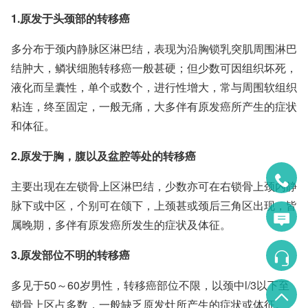
1.原发于头颈部的转移癌
多分布于颈内静脉区淋巴结，表现为沿胸锁乳突肌周围淋巴
结肿大，鳞状细胞转移癌一般甚硬；但少数可因组织坏死，
液化而呈囊性，单个或数个，进行性增大，常与周围软组织
粘连，终至固定，一般无痛，大多伴有原发癌所产生的症状
和体征。
2.原发于胸，腹以及盆腔等处的转移癌
主要出现在左锁骨上区淋巴结，少数亦可在右锁骨上颈内静
脉下或中区，个别可在颌下，上颈甚或颈后三角区出现，皆
属晚期，多伴有原发癌所发生的症状及体征。
3.原发部位不明的转移癌
多见于50～60岁男性，转移癌部位不限，以颈中l/3以下至
锁骨上区占多数，一般缺乏原发灶所产生的症状或体征。