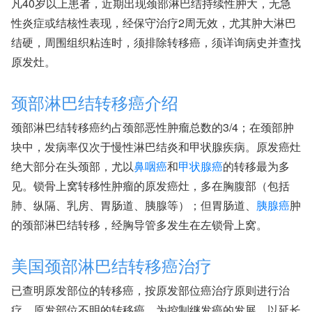
凡40岁以上患者，近期出现颈部淋巴结持续性肿大，无急
性炎症或结核性表现，经保守治疗2周无效，尤其肿大淋巴
结硬，周围组织粘连时，须排除转移癌，须详询病史并查找
原发灶。
颈部淋巴结转移癌介绍
颈部淋巴结转移癌约占颈部恶性肿瘤总数的3/4；在颈部肿
块中，发病率仅次于慢性淋巴结炎和甲状腺疾病。原发癌灶
绝大部分在头颈部，尤以
鼻咽癌
和
甲状腺癌
的转移最为多
见。锁骨上窝转移性肿瘤的原发癌灶，多在胸腹部（包括
肺、纵隔、乳房、胃肠道、胰腺等）；但胃肠道、
胰腺癌
肿
的颈部淋巴结转移，经胸导管多发生在左锁骨上窝。
美国颈部淋巴结转移癌治疗
已查明原发部位的转移癌，按原发部位癌治疗原则进行治
疗。原发部位不明的转移癌，为控制继发癌的发展，以延长