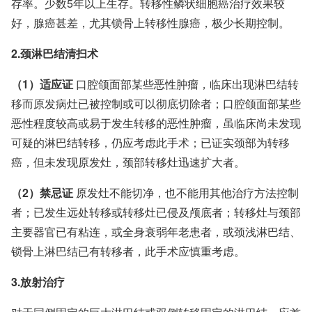
存率。少数5年以上生存。转移性鳞状细胞癌治疗效果较
好，腺癌甚差，尤其锁骨上转移性腺癌，极少长期控制。
2.颈淋巴结清扫术
（1）适应证
口腔颌面部某些恶性肿瘤，临床出现淋巴结转
移而原发病灶已被控制或可以彻底切除者；口腔颌面部某些
恶性程度较高或易于发生转移的恶性肿瘤，虽临床尚未发现
可疑的淋巴结转移，仍应考虑此手术；已证实颈部为转移
癌，但未发现原发灶，颈部转移灶迅速扩大者。
（2）禁忌证
原发灶不能切净，也不能用其他治疗方法控制
者；已发生远处转移或转移灶已侵及颅底者；转移灶与颈部
主要器官已有粘连，或全身衰弱年老患者，或颈浅淋巴结、
锁骨上淋巴结已有转移者，此手术应慎重考虑。
3.放射治疗