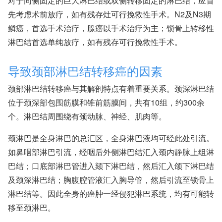
对于同侧固定的巨大淋巴结或双侧转移固定的淋巴结，应首
先考虑术前放疗，如有残存灶可行挽救性手术。N2及N3期
鳞癌，首选手术治疗，腺癌以手术治疗为主；锁骨上转移性
淋巴结首选单纯放疗，如有残存可行挽救性手术。
导致颈部淋巴结转移癌的因素
颈部淋巴结转移癌与其解剖特点有着重要关系。颈深淋巴结
位于颈深部包围筋膜和锥前筋膜间，共有10组，约300余
个。淋巴结周围绕有颈动脉、神经、肌肉等。
颈淋巴是全身淋巴的总汇区，全身淋巴液均可经此处引流。
如鼻咽部淋巴引流，经咽后外侧淋巴结汇入颈内静脉上组淋
巴结；口底部淋巴管进入颏下淋巴结，然后汇入颌下淋巴结
及颈深淋巴结；胸腹腔管液汇入胸导管，然后引流至锁骨上
淋巴结等。因此全身的癌肿一经侵犯淋巴系统，均有可能转
移至颈淋巴。