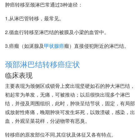
肿癌转移至颈淋巴常通过3种途径：
1.从淋巴管转移，最常见。
2.循血行转移至淋巴结的被膜及小梁的血管中。
3.癌瘤（如涎腺及
甲状腺癌
瘤）直接侵犯附近的淋巴结。
颈部淋巴结转移癌症状
临床表现
主要表现为颈侧区或锁骨上窝出现坚硬如石的肿大淋巴结，
初起常为单发，无痛，可被推动；以后很快出现多个淋巴
结，并侵及周围组织，此时，肿块呈结节状，固定，有局部
或放射性疼痛，晚期肿块可发生坏死，以致溃破，感染，出
血，外观呈菜花样，分泌物带有恶臭。
转移癌的原发部位不同,其症状及体征又各有特点。