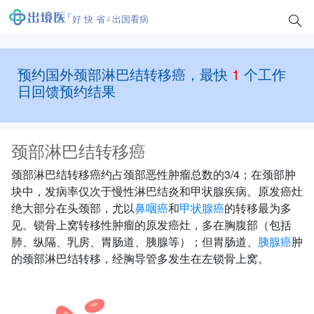
好 快 省
出国看病
预约国外颈部淋巴结转移癌，最快
1
个工作
日回馈预约结果
颈部淋巴结转移癌
颈部淋巴结转移癌约占颈部恶性肿瘤总数的3/4；在颈部肿
块中，发病率仅次于慢性淋巴结炎和甲状腺疾病。原发癌灶
绝大部分在头颈部，尤以
鼻咽癌
和
甲状腺癌
的转移最为多
见。锁骨上窝转移性肿瘤的原发癌灶，多在胸腹部（包括
肺、纵隔、乳房、胃肠道、胰腺等）；但胃肠道、
胰腺癌
肿
的颈部淋巴结转移，经胸导管多发生在左锁骨上窝。