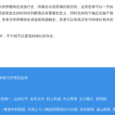
为有肿瘤病史或放疗史，而最近出现背痛的新症状。这类患者可以一开始
经损害发生的时间对判断预后有重要的意义，同时也有助于确定实施干预
，患者没有肿瘤病史或放射线接触史。患者可以有或没有与转移灶相关的
累时，平片就可以显现转移灶的存在。
本医疗护理信息局
百村伸一
山内広平
吉井文均
村上和成
中山秀章
広川雅之
村田朗
科・整形外科医院
天理よろづ相談所医院白川分院
高宮医院
遠山医院