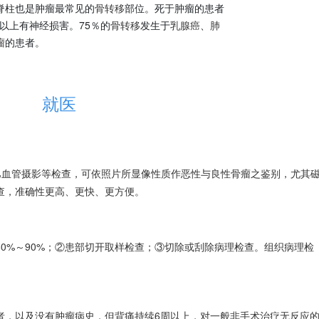
脊柱也是肿瘤最常见的
骨转移
部位。死于肿瘤的患者
以上有神经损害。75％的
骨转移
发生于
乳腺癌
、
肺
瘤
的患者。
就医
巴血管摄影等检查，可依照片所显像性质作恶性与良性骨瘤之鉴别，尤其
查，准确性更高、更快、更方便。
0%～90%；②患部切开取样检查；③切除或刮除病理检查。组织病理检
者，以及没有肿瘤病史，但背痛持续6周以上，对一般非手术治疗无反应