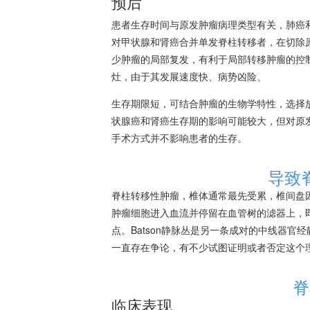
预后
患者生存时间与原发肿瘤病理类型有关，
肺癌
对甲状腺和
肾癌
合并单发脊柱转移者，在切除
少肿瘤的局部复发，有利于局部转移肿瘤的控
灶，由于其发展速度快、病势凶险、
生存期限短，可结合肿瘤的生物学特性，选择
状腺癌
和
肾癌
生存期的影响可能较大，但对原
手术方式并不影响患者的生存。
导致
脊柱转移性肿瘤，椎体通常最先受累，椎间盘
肿瘤细胞进入血流并停留在血管树的滤器上，
点。Batson静脉丛是另一条成对的中线器
一直存在争论，有不少试图证明或者否定这个
脊
临床表现