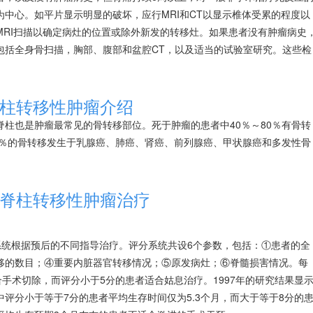
中心。如平片显示明显的破坏，应行MRI和CT以显示椎体受累的程度以
MRI扫描以确定病灶的位置或除外新发的转移灶。如果患者没有肿瘤病史
包括全身骨扫描，胸部、腹部和盆腔CT，以及适当的试验室研究。这些检
柱转移性肿瘤介绍
脊柱也是肿瘤最常见的
骨转移
部位。死于肿瘤的患者中40％～80％有
骨转
％的
骨转移
发生于
乳腺癌
、
肺癌
、
肾癌
、
前列腺癌
、
甲状腺癌
和
多发性骨
脊柱转移性肿瘤治疗
评分系统根据预后的不同指导治疗。评分系统共设6个参数，包括：①患者的全
移
的数目；④重要内脏器官转移情况；⑤原发病灶；⑥脊髓损害情况。每
合手术切除，而评分小于5分的患者适合姑息治疗。1997年的研究结果显
评分小于等于7分的患者平均生存时间仅为5.3个月，而大于等于8分的