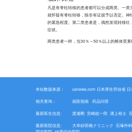
凡是有脊柱转移的患者都可以分成两类。一类
就怀疑有脊柱转移，除非有证据予以否定。神
的紧急程度。第二类患者是，偶然发现转移灶
症状。
两类患者一样，当30％～50％以上的椎体受
本站数据来源：
usnews.com
日本厚生劳动省
日
相关查询：
就医指南
药品问答
最新医生信息:
渡邊剛
宮崎総一郎
溝上裕士
最新医院信息:
大幸砂田橋クリニック
石塚外
国吉医院
ah早综合医院