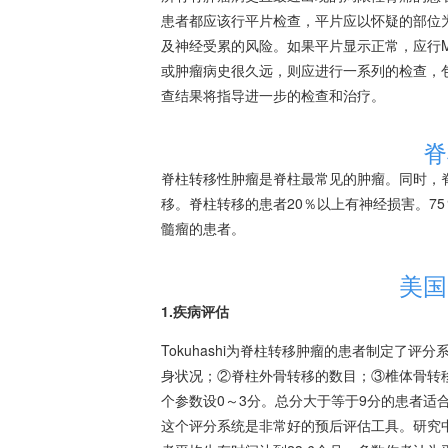
患者都应该行平片检查，平片应以怀疑的部位为
及神经受累的风险。如果平片显示正常，应行
或肿瘤病史很久远，则应进行一系列的检查，
查结果将指导进一步的检查和治疗。
脊
脊柱转移性肿瘤是脊柱最常见的肿瘤。同时，
移
。脊柱转移的患者20％以上有神经损害。75
髓瘤
的患者。
美国
1.疾病评估
Tokuhashi为脊柱转移肿瘤的患者制定了
身状况；②脊柱外
骨转移
的数目；③椎体
骨转
个参数设0～3分。总分大于等于9分的患者适
这个评分系统是非常好的预后评估工具。研究中