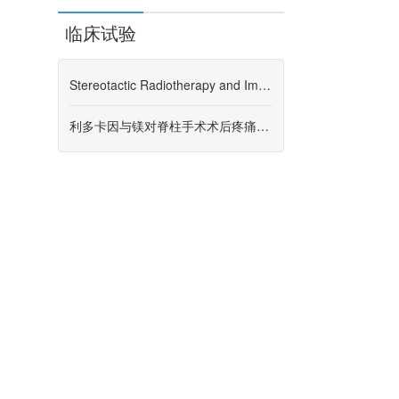
临床试验
Stereotactic Radiotherapy and Image-guided Intensity Modulated Radiotherapy for Spinal Metastatic Tumors (SCIRSM)
利多卡因与镁对脊柱手术术后疼痛的影响