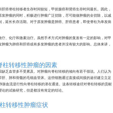
和
肝癌
脊柱转移者生存时间较短，
甲状腺癌
和
肾癌
生存时间最长。因此，
原发肿瘤的同时，积极进行肿瘤广泛切除，尽可能做肿瘤的全切除，以减
制，延长长存活期。对于原发肿瘤是
肺癌
、
肝癌
患者，即使脊柱为单发病
放疗、化疗和激素治疗。虽然手术方式对肿瘤的复发有一定的影响，对
甲
发肿瘤为
肺癌
和
肝癌
或有多发肿瘤的患者并没有较大的影响。总体来讲，
脊柱转移性肿瘤的因素
因缺乏血管多不受累及。对肿瘤向脊柱转移的倾向有若干假说。人们认为
即肝、肺和骨髓的毛细血管床。这些细胞通过直接或间接的途径建立立足
官经静脉血流逆行性向脊柱转移的潜在通道。这条转移途径对脊柱转移的贡献
理论的试验研究，但是都没有肯定的结论。
柱转移性肿瘤症状