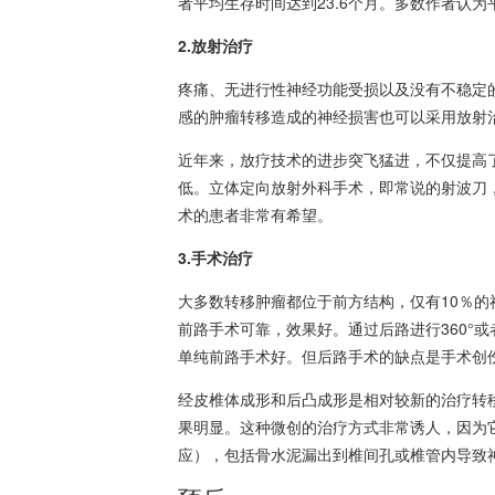
者平均生存时间达到23.6个月。多数作者认
2.放射治疗
疼痛、无进行性神经功能受损以及没有不稳定
感的肿瘤转移造成的神经损害也可以采用放射
近年来，放疗技术的进步突飞猛进，不仅提高
低。立体定向放射外科手术，即常说的射波刀
术的患者非常有希望。
3.手术治疗
大多数转移肿瘤都位于前方结构，仅有10％
前路手术可靠，效果好。通过后路进行360°
单纯前路手术好。但后路手术的缺点是手术创
经皮椎体成形和后凸成形是相对较新的治疗转
果明显。这种微创的治疗方式非常诱人，因为它
应），包括骨水泥漏出到椎间孔或椎管内导致