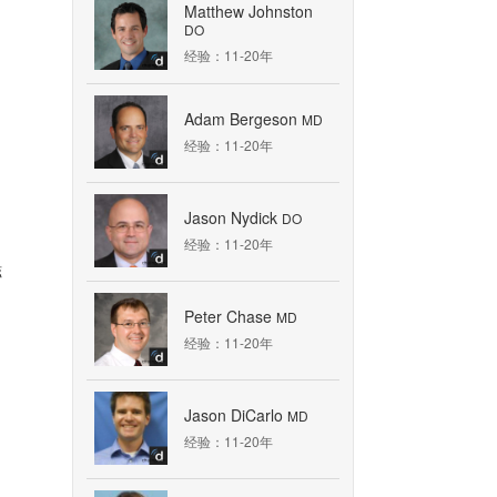
Matthew Johnston
DO
经验：11-20年
Adam Bergeson
MD
经验：11-20年
Jason Nydick
DO
经验：11-20年
磁
Peter Chase
MD
经验：11-20年
Jason DiCarlo
MD
经验：11-20年
的