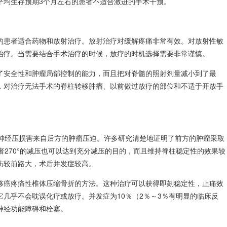
为平均生存预期3个月左右的患者不适合激进的手术干预。
的患者适合药物和放射治疗。放射治疗对缓解疼痛非常有效。对放射性敏
治疗。当需要结合手术治疗的时候，放疗的时机选择需要非常谨慎。
了安全性和肿瘤局部控制的能力，而且把对脊髓的照射剂量减小到了最
，对治疗无法手术的脊柱转移肿瘤、以前做过放疗的部位和不适于开放手
的神经压损害来自后方的肿瘤压迫。许多研究清楚地证明了前方的肿瘤采取
或者270°的减压也可以达到充分减压的目的，而且维持脊柱稳定性的效果较
伤较前路大，术后并发症较高。
移癌疼痛性椎体压缩骨折的方法。这种治疗可以获得即刻稳定性，止痛效
几乎不会耽误化疗或放疗。并发症为10％（2％～3％有明显的临床反
神经功能障碍和栓塞。