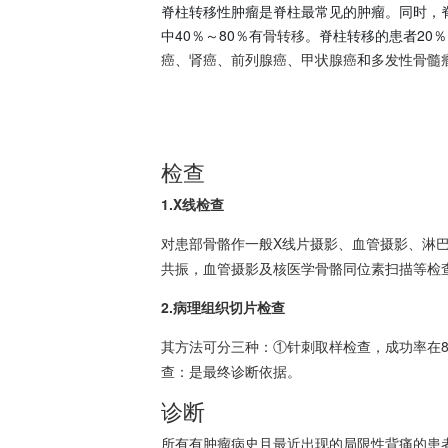
脊柱转移性肿瘤是脊柱最常见的肿瘤。同时，
中40％～80％有
骨转移
。脊柱转移的患者20％
癌
、
肾癌
、
前列腺癌
、
甲状腺癌
和
多发性骨髓
检查
1.X线检查
对患部骨骼作一般X线片摄影、血管摄影、淋
共振，血管摄影及核医学骨骼同位素扫描等检
2.病理组织切片检查
其方法可分三种：①针刺取样检查，成功率在8
查：是最终诊断依据。
诊断
所有有肿瘤病史且最近出现的局限性背痛的患