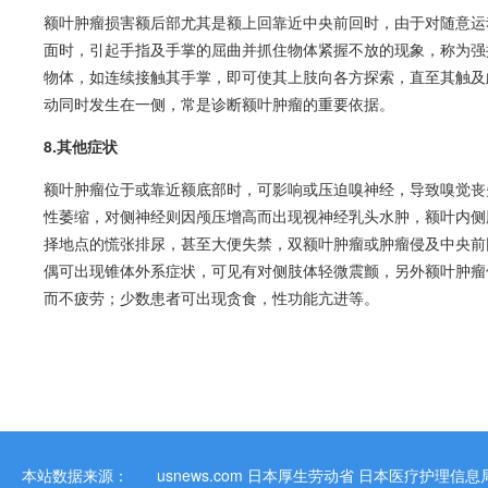
额叶肿瘤损害额后部尤其是额上回靠近中央前回时，由于对随意运
面时，引起手指及手掌的屈曲并抓住物体紧握不放的现象，称为强
物体，如连续接触其手掌，即可使其上肢向各方探索，直至其触及
动同时发生在一侧，常是诊断额叶肿瘤的重要依据。
8.其他症状
额叶肿瘤位于或靠近额底部时，可影响或压迫嗅神经，导致嗅觉丧
性萎缩，对侧神经则因颅压增高而出现视神经乳头水肿，额叶内侧
择地点的慌张排尿，甚至大便失禁，双额叶肿瘤或肿瘤侵及中央前
偶可出现锥体外系症状，可见有对侧肢体轻微震颤，另外额叶肿瘤
而不疲劳；少数患者可出现贪食，性功能亢进等。
本站数据来源：
usnews.com
日本厚生劳动省
日本医疗护理信息