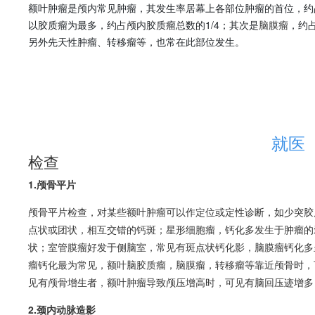
额叶肿瘤是颅内常见肿瘤，其发生率居幕上各部位肿瘤的首位，约占
以胶质瘤为最多，约占颅内胶质瘤总数的1/4；其次是
脑膜瘤
，约
另外先天性肿瘤、转移瘤等，也常在此部位发生。
就医
检查
1.颅骨平片
颅骨平片检查，对某些额叶肿瘤可以作定位或定性诊断，如少突胶
点状或团状，相互交错的钙斑；
星形细胞瘤
，钙化多发生于肿瘤的
状；
室管膜瘤
好发于侧脑室，常见有斑点状钙化影，
脑膜瘤
钙化多
瘤
钙化最为常见，额叶
脑胶质瘤
，
脑膜瘤
，转移瘤等靠近颅骨时，
见有颅骨增生者，额叶肿瘤导致颅压增高时，可见有脑回压迹增多
2.颈内动脉造影