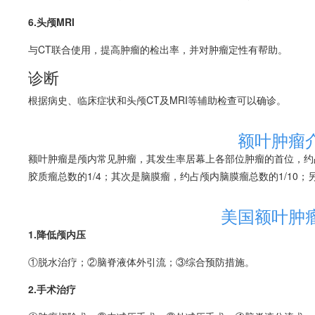
6.头颅MRI
与CT联合使用，提高肿瘤的检出率，并对肿瘤定性有帮助。
诊断
根据病史、临床症状和头颅CT及MRI等辅助检查可以确诊。
额叶肿瘤
额叶肿瘤是颅内常见肿瘤，其发生率居幕上各部位肿瘤的首位，约占
胶质瘤总数的1/4；其次是
脑膜瘤
，约占颅内
脑膜瘤
总数的1/10
美国额叶肿
1.降低颅内压
①脱水治疗；②脑脊液体外引流；③综合预防措施。
2.手术治疗