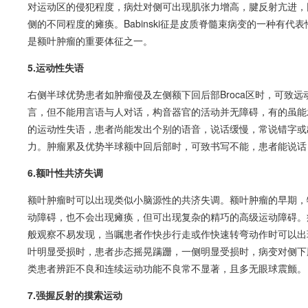
对运动区的侵犯程度，病灶对侧可出现肌张力增高，腱反射亢进，
侧的不同程度的
瘫痪
。Babinski征是皮质脊髓束病变的一种有
是额叶肿瘤的重要体征之一。
5.运动性
失语
右侧半球优势患者如肿瘤侵及左侧额下回后部Broca区时，可致远
言，但不能用言语与人对话，构音器官的活动并无障碍，有的虽能
的运动性
失语
，患者尚能发出个别的语音，说话缓慢，常说错字或
力。肿瘤累及优势半球额中回后部时，可致书写不能，患者能说话
6.额叶性
共济失调
额叶肿瘤时可以出现类似小脑源性的
共济失调
。额叶肿瘤的早期，
动障碍
，也不会出现
瘫痪
，但可出现复杂的精巧的高级
运动障碍
。
般观察不易发现，当嘱患者作快步行走或作快速转弯动作时可以出
叶明显受损时，患者步态摇晃蹒跚，一侧明显受损时，病变对侧下
类患者辨距不良和连续运动功能不良常不显著，且多无眼球震颤。
7.强握反射的摸索运动