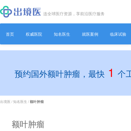
连全球医疗资源，享前沿医疗服务
首页
权威医院
知名医生
就医案例
临床试验
1
预约国外额叶肿瘤，最快
个
出境医
/
知名医生
/
额叶肿瘤
额叶肿瘤