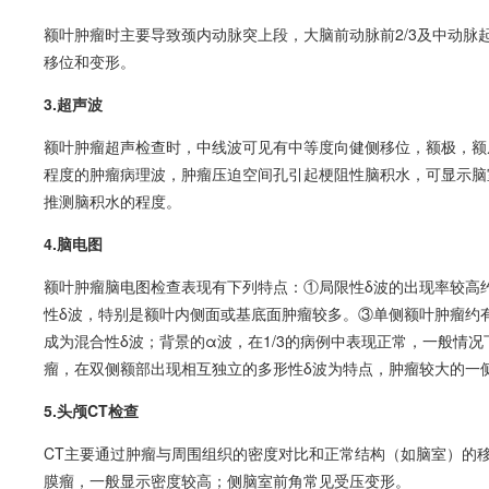
额叶肿瘤时主要导致颈内动脉突上段，大脑前动脉前2/3及中动脉
移位和变形。
3.超声波
额叶肿瘤超声检查时，中线波可见有中等度向健侧移位，额极，额
程度的肿瘤病理波，肿瘤压迫空间孔引起梗阻性
脑积水
，可显示脑
推测
脑积水
的程度。
4.脑电图
额叶肿瘤脑电图检查表现有下列特点：①局限性δ波的出现率较高约
性δ波，特别是额叶内侧面或基底面肿瘤较多。③单侧额叶肿瘤约有
成为混合性δ波；背景的α波，在1/3的病例中表现正常，一般情
瘤，在双侧额部出现相互独立的多形性δ波为特点，肿瘤较大的一
5.头颅CT检查
CT主要通过肿瘤与周围组织的密度对比和正常结构（如脑室）的
膜瘤
，一般显示密度较高；侧脑室前角常见受压变形。