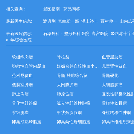
相关查询：
就医指南
药品问答
最新医生信息:
渡邊剛
宮崎総一郎
溝上裕士
百村伸一
山内広
最新医院信息:
石塚外科・整形外科医院
高宮医院
姫路赤十字
ah早综合医院
软组织肉瘤
脊柱裂
血管脂肪瘤
弥散性血管内凝血
妊娠合并血栓性血小板减少性紫癜
儿童肾性贫血
范科尼贫血
骨髓-胰腺综合征
骨髓硬化
侧脑室肿瘤
大网膜肿瘤
大细胞肺癌
肺上沟瘤
肺原位癌
复发性卵巢恶性
骨化性纤维瘤
孤立性纤维性肿瘤
骨膜性软骨瘤
浆细胞瘤
甲状旁腺腺瘤
脊柱转移性肿瘤
卵巢成熟畸胎瘤
卵巢两性母细胞瘤
卵巢纤维组织来