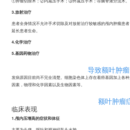
①肿瘤切除术；②内减压手术；③外减压手术；④脑脊液分流术。
3.放射治疗
患者全身情况不允许手术切除及对放射治疗较敏感的颅内肿瘤患者
延长患者生命。
4.化学治疗
5.基因药物治疗
导致额叶肿瘤
发病原因目前尚不完全清楚。细胞染色体上存在着癌基因加上各种
因素，物理和化学因素以及生物因素等。
额叶肿瘤
临床表现
1.
颅内压增高
的症状和体征
主要为
头痛
，呕吐和视神经乳头水肿。