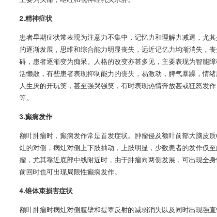
2.精神症状
患者早期症状常表现为注意力不集中，记忆力和理解力减退，尤其
的逐渐发展，思维和综合能力明显丧失，远近记忆力均渐消失，丧
碍，患者逐渐变为
痴呆
。人格的改变亦甚多见，主要表现为
智能障
活懒散，有些患者表现抑制能力的丧失，易激动，脾气暴躁，情绪
人生厌的开玩笑，甚至强哭强笑，有时表现热情奔放甚或狂怒发作
等。
3.
癫痫
发作
额叶肿瘤时，
癫痫
发作常是首发症状。肿瘤侵及额叶前部大脑皮质
灶的对侧，病灶对侧上下肢抽动，上肢明显，少数患者的发作仅至
瘤，尤其靠近底部中线附近时，由于肿瘤向两侧发展，可出现全身
前回时也可出现局限性
癫痫
发作。
4.锥体束损害症状
额叶肿瘤时病灶对侧腹壁和提睾反射的减弱消失以及同时出现强直