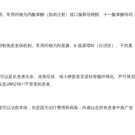
用。常用药物为丙酸睾酮（肌肉注射）或口服斯坦唑醇、十一酸睾酮等药
抑制免疫发病机制。常用药物为羟基脲、6-巯基嘌呤（白消安）、干扰素
替尼可以延长患者生命、改善症状、缩小脾脏甚至逆转
骨髓纤维化
。芦可替尼
是JAK2V617F突变的患者。
植
可以治愈本病，但是因为治疗费用和风险，尚难以在所有患者中推广使