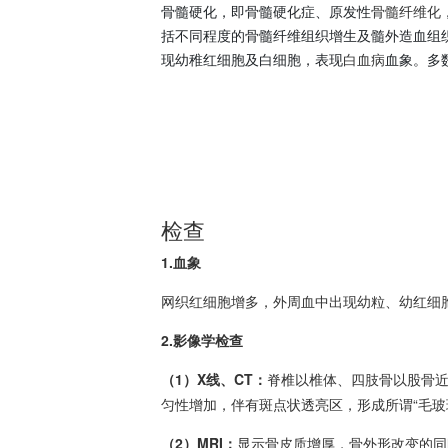
骨髓硬化，即骨髓硬化症、原发性
骨髓纤维化
括不同程度的骨髓纤维组织增生及髓外造血组
现幼稚红细胞及白细胞，表现
白血病
血象。多
检查
1.血象
网织红细胞增多，外周血中出现幼粒、幼红细胞，
2.影像学检查
（1）X线、CT：
脊椎以椎体、四肢骨以股骨
匀性增加，伴有斑点状透亮区，形成所谓“毛玻
（2）MRI：
显示骨皮质增厚，骨外形改变的同