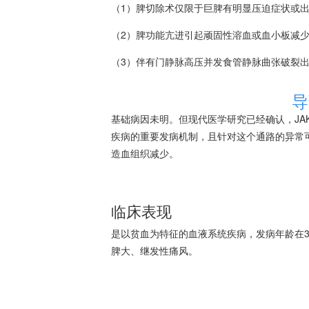
（1）脾切除术仅限于巨脾有明显压迫症状或
（2）
脾功能亢进
引起顽固性
溶血
或血小板减
（3）伴有门静脉高压并发食管
静脉曲张
破裂
导
基础病因未明。但现代医学研究已经确认，JAK2V
疾病的重要发病机制，且针对这个通路的异常
造血组织减少。
临床表现
是以
贫血
为特征的血液系统疾病，发病年龄在3
脾大、继发性痛风。