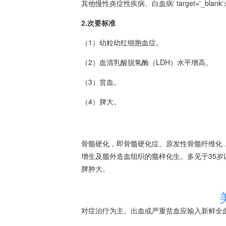
其他慢性炎症性疾病、
白血病
' target='_bla
2.次要标准
（1）幼粒幼红细胞血症。
（2）血清乳酸脱氢酶（LDH）水平增高。
（3）
贫血
。
（4）脾大。
骨髓硬化，即骨髓硬化症、原发性
骨髓纤维化
增生及髓外造血组织的髓样化生。多见于35
脾肿大。
对症治疗为主。出血或严重
贫血
应输入新鲜全