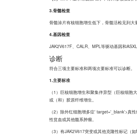
3.骨髓检查
骨髓涂片有核细胞增生低下，骨髓活检见到大
4.基因检查
JAK2V617F、CALR、MPL等驱动基因和
诊断
符合三项主要标准和两项次要标准可以诊断。
1.主要标准
（1）巨核细胞增生和聚集伴异型（巨核细胞
或（和）胶原纤维增生。
（2）除外
红细胞增多症
' target='_blank'>真性
性
贫血
或其他髓系肿瘤。
（3）有JAK2V617突变或其他克隆性标记（