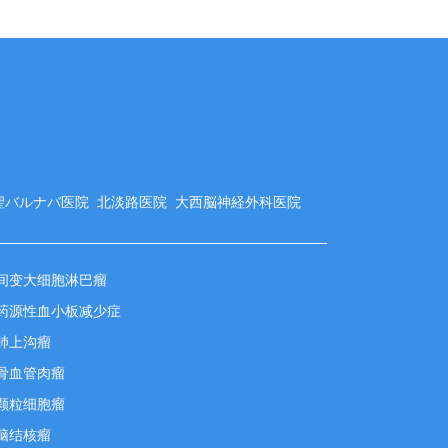
聖バルナバ医院
北淡路医院
大西脳神経外科医院
间变大细胞淋巴瘤
药源性血小板减少症
肺上沟瘤
骨血管肉瘤
颗粒细胞瘤
脑结核瘤