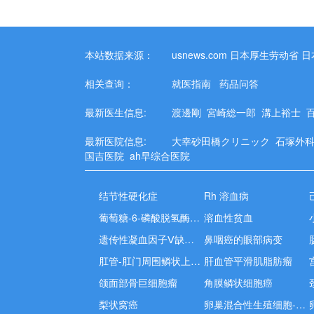
本站数据来源：
usnews.com
日本厚生劳动省
日
相关查询：
就医指南
药品问答
最新医生信息:
渡邊剛
宮崎総一郎
溝上裕士
最新医院信息:
大幸砂田橋クリニック
石塚外
国吉医院
ah早综合医院
结节性硬化症
Rh 溶血病
葡萄糖-6-磷酸脱氢酶缺乏症
溶血性贫血
遗传性凝血因子Ⅴ缺乏症
鼻咽癌的眼部病变
肛管-肛门周围鳞状上皮癌
肝血管平滑肌脂肪瘤
颌面部骨巨细胞瘤
角膜鳞状细胞癌
梨状窝癌
卵巢混合性生殖细胞-性索间质肿瘤