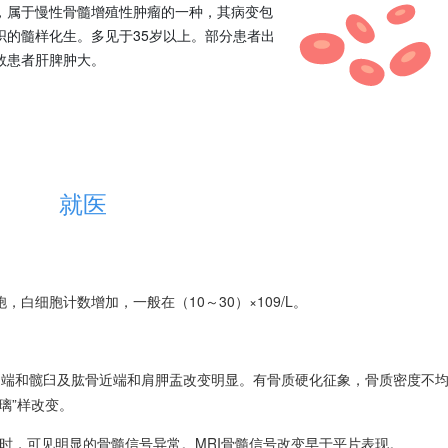
，属于慢性骨髓增殖性肿瘤的一种，其病变包
织的髓样化生。多见于35岁以上。部分患者出
数患者肝脾肿大。
就医
白细胞计数增加，一般在（10～30）×109/L。
近端和髋臼及肱骨近端和肩胛盂改变明显。有骨质硬化征象，骨质密度不
璃”样改变。
时，可见明显的骨髓信号异常。MRI骨髓信号改变早于平片表现。