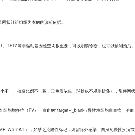
量网状纤维组织为本病的诊断依据。
ASXL1、TET2等非驱动基因检查均很重要，可以明确诊断，也可以预测预后
大小不一，核浆比例不一致，染色质浓集，球状或不规则折叠），常伴网
红细胞增多症
（PV）、
白血病
' target='_blank'>慢性粒细胞
白血病
、
溶血
如MPLW515K/L），如缺乏克隆性标记，则需除外感染、自身免疫性疾病或