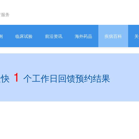
疗服务
例
临床试验
前沿资讯
海外药品
疾病百科
关
1
最快
个工作日回馈预约结果