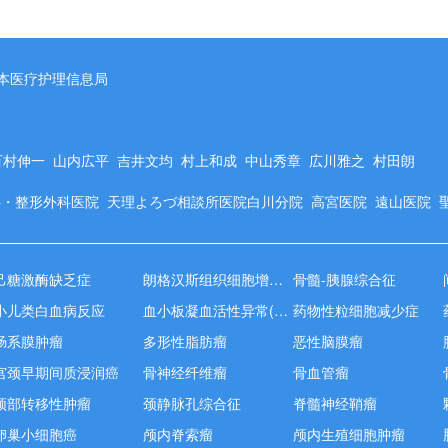
本医疗护理信息局
百村伸一
山内広平
吉井文均
村上和成
中山秀章
広川雅之
村田朗
科・整形外科医院
天理よろづ相談所医院白川分院
高宮医院
遠山医院
己糖激酶缺乏症
朗格汉斯组织细胞增多症
骨髓-胰腺综合征
小儿类白血病反应
血小板凝血活性异常(Scott综合征)
药物性粒细胞减少症
肠系膜肿瘤
多形性脂肪瘤
恶性脑膜瘤
宫颈早期间质浸润癌
骨神经纤维瘤
骨血管瘤
颈部转移性肿瘤
颈静脉孔综合征
脊髓神经鞘瘤
卵巢小细胞癌
颅内脊索瘤
颅内生殖细胞肿瘤