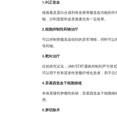
1.纠正
贫血
雄激素及蛋白合成剂有改善骨髓造血功能的作
物。沙利度胺和皮质激素也有一定效果。
2.细胞抑制性药物治疗
可以抑制骨髓造血组织的异常增殖，同时可以
等药物。
3.靶向治疗
目前研究证实，JAK/STAT通路抑制剂芦可
可以用于所有原发性
骨髓纤维化
患者，而不仅仅
4.异基因
造血干细胞移植
本病系慢性肿瘤性疾病，异基因
造血干细胞移
用。
5.脾切除术