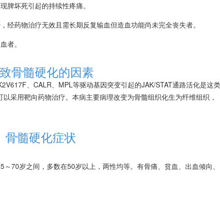
出现脾坏死引起的持续性疼痛。
少，经药物治疗无效且需长期反复输血但造血功能尚未完全丧失者。
出血者。
致骨髓硬化的因素
617F、CALR、MPL等驱动基因突变引起的JAK/STAT通路活化是这
可以采用靶向药物治疗。本病主要病理改变为骨髓组织化生为纤维组织，
骨髓硬化症状
5～70岁之间，多数在50岁以上，两性均等。有骨痛、
贫血
、出血倾向、