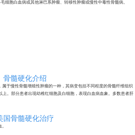
nk'>毛细胞
白血病
或其他淋巴系肿瘤、转移性肿瘤或慢性中毒性骨髓病。
骨髓硬化介绍
，属于慢性骨髓增殖性肿瘤的一种，其病变包括不同程度的骨髓纤维组织
岁以上。部分患者出现幼稚红细胞及白细胞，表现
白血病
血象。多数患者肝
美国骨髓硬化治疗
血。