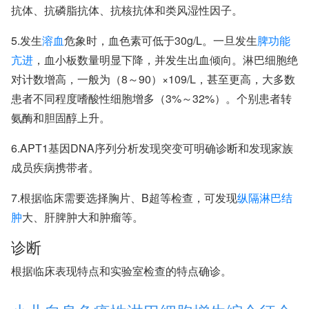
抗体、抗磷脂抗体、抗核抗体和类风湿性因子。
5.发生
溶血
危象时，血色素可低于30g/L。一旦发生
脾功能
亢进
，血小板数量明显下降，并发生出血倾向。淋巴细胞绝
对计数增高，一般为（8～90）×109/L，甚至更高，大多数
患者不同程度嗜酸性细胞增多（3%～32%）。个别患者转
氨酶和胆固醇上升。
6.APT1基因DNA序列分析发现突变可明确诊断和发现家族
成员疾病携带者。
7.根据临床需要选择胸片、B超等检查，可发现
纵隔淋巴结
肿
大、肝脾肿大和肿瘤等。
诊断
根据临床表现特点和实验室检查的特点确诊。