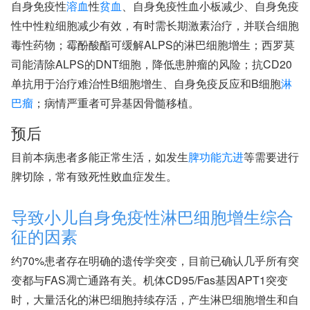
自身免疫性
溶血
性
贫血
、自身免疫性血小板减少、自身免疫
性中性粒细胞减少有效，有时需长期激素治疗，并联合细胞
毒性药物；霉酚酸酯可缓解ALPS的淋巴细胞增生；西罗莫
司能清除ALPS的DNT细胞，降低患肿瘤的风险；抗CD20
单抗用于治疗难治性B细胞增生、自身免疫反应和B细胞
淋
巴瘤
；病情严重者可异基因骨髓移植。
预后
目前本病患者多能正常生活，如发生
脾功能亢进
等需要进行
脾切除，常有致死性败血症发生。
导致小儿自身免疫性淋巴细胞增生综合
征的因素
约70%患者存在明确的遗传学突变，目前已确认几乎所有突
变都与FAS凋亡通路有关。机体CD95/Fas基因APT1突变
时，大量活化的淋巴细胞持续存活，产生淋巴细胞增生和自