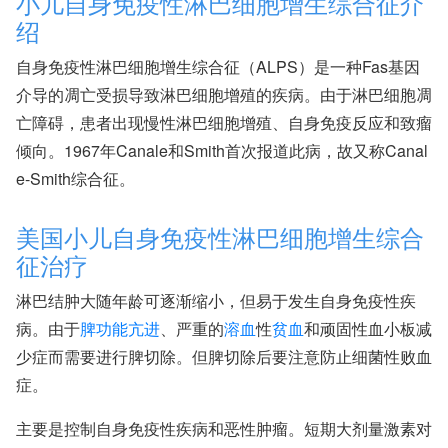
小儿自身免疫性淋巴细胞增生综合征介
绍
自身免疫性淋巴细胞增生综合征（ALPS）是一种Fas基因
介导的凋亡受损导致淋巴细胞增殖的疾病。由于淋巴细胞凋
亡障碍，患者出现慢性淋巴细胞增殖、自身免疫反应和致瘤
倾向。1967年Canale和Smith首次报道此病，故又称Canal
e-Smith综合征。
美国小儿自身免疫性淋巴细胞增生综合
征治疗
淋巴结肿大随年龄可逐渐缩小，但易于发生自身免疫性疾
病。由于
脾功能亢进
、严重的
溶血
性
贫血
和顽固性血小板减
少症而需要进行脾切除。但脾切除后要注意防止细菌性败血
症。
主要是控制自身免疫性疾病和恶性肿瘤。短期大剂量激素对