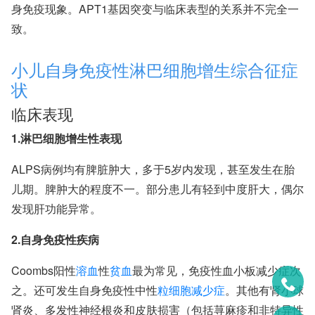
身免疫现象。APT1基因突变与临床表型的关系并不完全一
致。
小儿自身免疫性淋巴细胞增生综合征症
状
临床表现
1.淋巴细胞增生性表现
ALPS病例均有脾脏肿大，多于5岁内发现，甚至发生在胎
儿期。脾肿大的程度不一。部分患儿有轻到中度肝大，偶尔
发现肝功能异常。
2.自身免疫性疾病
Coombs阳性
溶血
性
贫血
最为常见，免疫性血小板减少症次
之。还可发生自身免疫性中性
粒细胞减少症
。其他有肾小球
肾炎、多发性神经根炎和皮肤损害（包括荨麻疹和非特异性