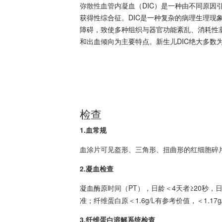
弥散性血管内凝血
（DIC）是一种由不同原因
获得性综合征。DIC是一种复杂的病理生理现
障碍，致使多种组织与器官功能紊乱、消耗性
和出血倾向为主要特点。新生儿DIC绝大多数
检查
1.血常规
血涂片可见盔形、三角形、扭曲形的红细胞碎片
2.凝血检查
凝血酶原时间（PT），日龄＜4天者≥20秒，日
准；纤维蛋白原＜1.6g/L有参考价值，＜1.1
3.纤维蛋白溶解系统检查