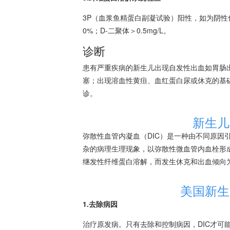
3P（血浆鱼精蛋白副凝试验）阳性，如为阴性也不能
0%；D-二聚体＞0.5mg/L。
诊断
患有严重疾病的新生儿出现自发性出血如胃肠
塞；出现
溶血
性黄疸、血红蛋白尿或休克的基
诊。
新生儿
弥散性血管内凝血
（DIC）是一种由不同原因
杂的病理生理现象，以弥散性微血管内血栓形
继发性纤维蛋白溶解，而发生休克和出血倾向为
美国新生
1.去除病因
治疗原发病。只有去除和控制病因，DIC才可