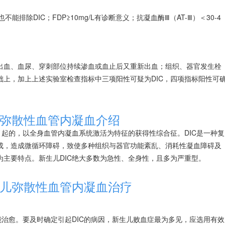
排除DIC；FDP≥10mg/L有诊断意义；抗凝血酶Ⅲ（AT-Ⅲ）＜30-4
出血、血尿、穿刺部位持续渗血或血止后又重新出血；组织、器官发生栓
础上，加上上述实验室检查指标中三项阳性可疑为DIC，四项指标阳性可
弥散性血管内凝血介绍
引起的，以全身血管内凝血系统激活为特征的获得性综合征。DIC是一种复
成，造成微循环障碍，致使多种组织与器官功能紊乱、消耗性
凝血障碍
及
主要特点。新生儿DIC绝大多数为急性、全身性，且多为严重型。
儿弥散性血管内凝血治疗
能治愈。要及时确定引起DIC的病因，新生儿败血症最为多见，应选用有效