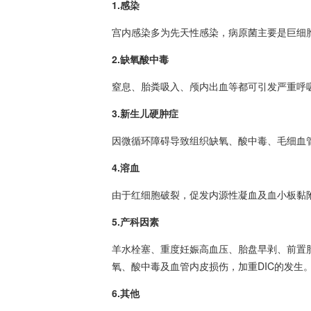
1.感染
宫内感染多为先天性感染，病原菌主要是巨细
2.缺氧酸中毒
窒息、胎粪吸入、颅内出血等都可引发严重呼
3.新生儿硬肿症
因微循环障碍导致组织缺氧、酸中毒、毛细
血
4.
溶血
由于红细胞破裂，促发内源性凝血及血小板黏
5.产科因素
羊水栓塞、重度妊娠
高血压
、胎盘早剥、前置
氧、酸中毒及血管内皮损伤，加重DIC的发生
6.其他