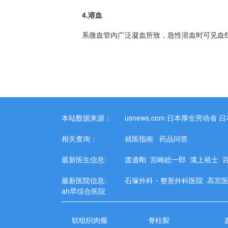
4.
溶血
系微血管内广泛凝血所致，急性
溶血
时可见血
本站数据来源：
usnews.com
日本厚生劳动省
日
相关查询：
就医指南
药品问答
最新医生信息:
渡邊剛
宮崎総一郎
溝上裕士
最新医院信息:
石塚外科・整形外科医院
高宮
ah早综合医院
软组织肉瘤
脊柱裂