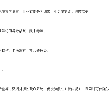
胞病毒等病毒，此外有部分为细菌。生后感染多为细菌感染。
吸障碍而导致缺氧、酸中毒等。
管损伤
、血液黏稠，常合并感染。
附。
胎盘等，激活外源性凝血系统，促发
弥散性血管内凝血
，且同时可伴随缺
。