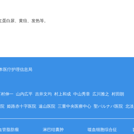
红蛋白尿、黄疸、发热等。
本医疗护理信息局
百村伸一
山内広平
吉井文均
村上和成
中山秀章
広川雅之
村田朗
医院
姫路赤十字医院
遠山医院
三重中央医療中心
聖バルナバ医院
北
血管脂肪瘤
淋巴结囊肿
噬血细胞综合征