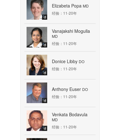
Elizabeta Popa
MD
经验：11-20年
Vanajakshi Mogulla
MD
经验：11-20年
Donice Libby
DO
经验：11-20年
Anthony Euser
DO
经验：11-20年
Venkata Bodavula
MD
经验：11-20年