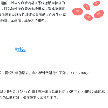
引起的，以全身血管内凝血系统激活为特征的
象，以弥散性微血管内血栓形成，造成微循环
凝血障碍
及继发性纤维蛋白溶解，而发生休克
为急性、全身性，且多为严重型。
就医
，网织红细胞增多。血小板计数进行性下降，＜100×109／L。
龄＞5天者≥15秒；白陶土部分凝血活酶时间（KPTT）＞45秒为诊断标
7g/L为诊断标准，极度低下提示预后不良。