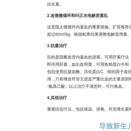
抗生素。
2.改善微循环和纠正水电解质紊乱
这是阻止微循环内凝血的重要措施。扩容推荐生理
超过60ml/kg。根据检查结果调整电解质用量
3.抗凝治疗
目的是阻断血管内凝血的进展。可用肝素疗法
即停用肝素，如出血明显，可用鱼精蛋白中和
包括使用抗凝血酶、活化蛋白C、组织因子途
用，只有继发纤溶亢进是严重出血的主要原因
-氨基己酸；以上治疗不满意时，可行换血。
4.其他治疗
重视综合疗法，包括保温、供氧、补充维生素
导致新生