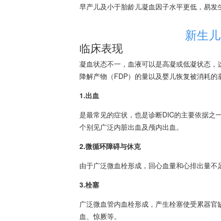
早产儿及小于胎龄儿凝血因子水平更低，易发生
新生儿
临床表现
凝血状态不一，血液可以是高凝或低凝状态，这
降解产物（FDP）的量以及婴儿恢复被消耗
1.出血
是最常见的症状，也是诊断DIC的主要依据之
个别见广泛内脏出血及颅内出血。
2.微循环障碍与休克
由于广泛微血栓形成，回心血量和心排出量不足
3.栓塞
广泛微血管内血栓形成，产生栓塞使受累器官
血、惊厥等。