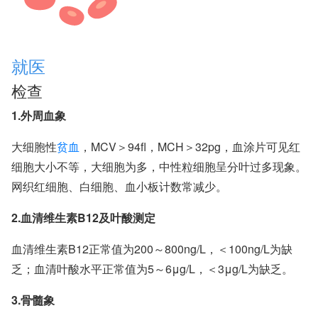
就医
检查
1.外周血象
大细胞性
贫血
，MCV＞94fl，MCH＞32pg，血涂片可见红
细胞大小不等，大细胞为多，中性粒细胞呈分叶过多现象。
网织红细胞、白细胞、血小板计数常减少。
2.血清维生素B12及叶酸测定
血清维生素B12正常值为200～800ng/L，＜100ng/L为缺
乏；血清叶酸水平正常值为5～6μg/L，＜3μg/L为缺乏。
3.骨髓象