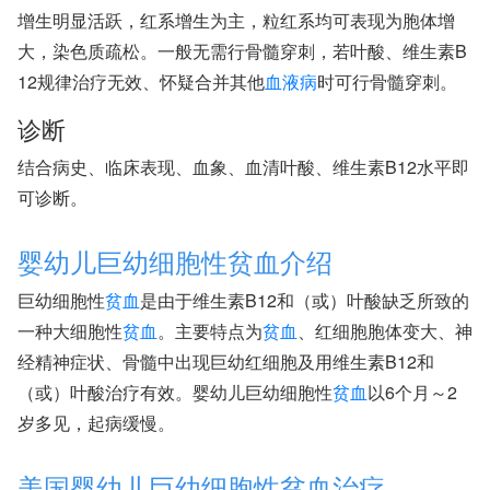
增生明显活跃，红系增生为主，粒红系均可表现为胞体增
大，染色质疏松。一般无需行骨髓穿刺，若叶酸、维生素B
12规律治疗无效、怀疑合并其他
血液病
时可行骨髓穿刺。
诊断
结合病史、临床表现、血象、血清叶酸、维生素B12水平即
可诊断。
婴幼儿巨幼细胞性贫血介绍
巨幼细胞性
贫血
是由于维生素B12和（或）叶酸缺乏所致的
一种大细胞性
贫血
。主要特点为
贫血
、红细胞胞体变大、神
经精神症状、骨髓中出现巨幼红细胞及用维生素B12和
（或）叶酸治疗有效。婴幼儿巨幼细胞性
贫血
以6个月～2
岁多见，起病缓慢。
美国婴幼儿巨幼细胞性贫血治疗