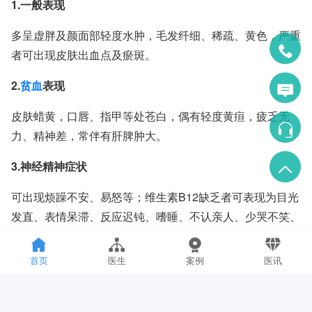
1.一般表现
多呈虚胖及颜面部轻度水肿，毛发纤细、稀疏、黄色，严重
者可出现皮肤出血点及瘀斑。
2.
贫血
表现
皮肤蜡黄，口唇、指甲等处苍白，偶有轻度黄疸，疲乏无
力、精神差，常伴有肝脾肿大。
3.神经精神症状
可出现烦躁不安、易怒等；维生素B12缺乏者可表现为目光
发直、表情呆滞、反应迟钝、嗜睡、不认亲人、少哭不笑、
智力、动作发育落后甚至退步；重症患儿可出现震颤、抽搐
等；叶酸缺乏者可出现精神异常。
首页
医生
案例
医讯
4.消化系统症状