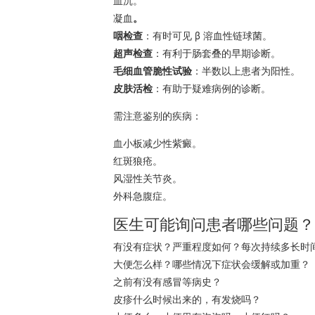
血沉。
凝血
。
咽检查
：有时可见 β
溶血
性链球菌。
超声检查
：有利于肠套叠的早期诊断。
毛细血管脆性试验
：半数以上患者为阳性。
皮肤活检
：有助于疑难病例的诊断。
需注意鉴别的疾病：
血小板减少性紫癜
。
红斑狼疮。
风湿性关节炎。
外科急腹症。
医生可能询问患者哪些问题？
有没有症状？严重程度如何？每次持续多长时
大便怎么样？哪些情况下症状会缓解或加重？
之前有没有感冒等病史？
皮疹什么时候出来的，有发烧吗？