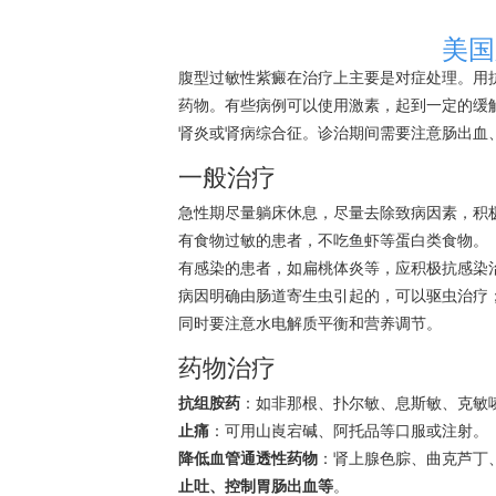
美国
腹型过敏性紫癜在治疗上主要是对症处理。用
药物。有些病例可以使用激素，起到一定的缓
肾炎或肾病综合征。诊治期间需要注意肠出血
一般治疗
急性期尽量躺床休息，尽量去除致病因素，积
有食物过敏的患者，不吃鱼虾等蛋白类食物。
有感染的患者，如扁桃体炎等，应积极抗感染
病因明确由肠道寄生虫引起的，可以驱虫治疗
同时要注意水电解质平衡和营养调节。
药物治疗
抗组胺药
：如非那根、扑尔敏、息斯敏、克敏
止痛
：可用山崀宕碱、阿托品等口服或注射。
降低血管通透性药物
：肾上腺色腙、曲克芦丁、维生
止吐、控制胃肠出血等
。