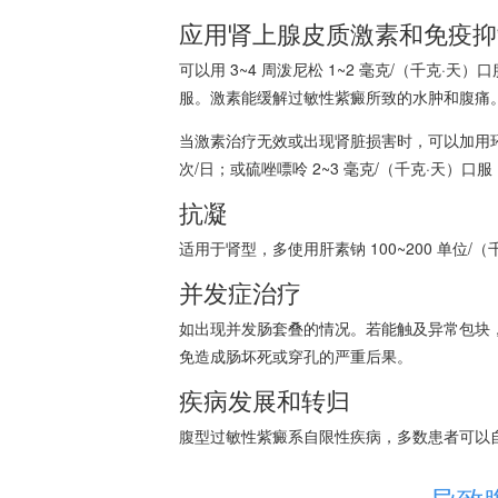
应用肾上腺皮质激素和免疫抑
可以用 3~4 周泼尼松 1~2 毫克/（千克·天
服。激素能缓解过敏性紫癜所致的水肿和腹痛
当激素治疗无效或出现肾脏损害时，可以加用环磷酰
次/日；或硫唑嘌呤 2~3 毫克/（千克·天）
抗凝
适用于肾型，多使用肝素钠 100~200 单位/（
并发症治疗
如出现并发肠套叠的情况。若能触及异常包块，
免造成肠坏死或穿孔的严重后果。
疾病发展和转归
腹型过敏性紫癜系自限性疾病，多数患者可以