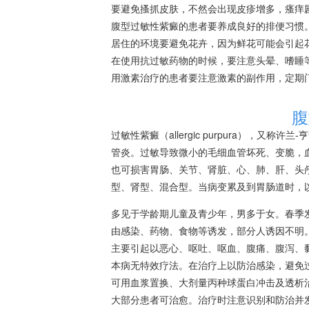
要避免搔抓皮肤，不然会出现皮疹增多，瘙痒
腹型过敏性紫癜的患者要养成良好的排便习惯
居住的环境要避免花卉，因为鲜花可能会引起
在使用抗过敏药物的时候，要注意
头晕
、嗜睡
用激素治疗的患者要注意激素的副作用，定期
腹
过敏性紫癜（allergic purpura），又称许兰
管炎。过敏导致微小的毛细血管坏死、变脆，
也可损害胃肠、关节、肾脏、心、肺、肝、头
型、肾型、混合型。当病变累及到胃肠道时，以胃
多见于学龄期儿童及青少年，男多于女。春季
由感染、药物、食物等诱发，部分人诱因不明
主要引起以恶心、呕吐、呕血、腹痛、腹泻、
本病无特效疗法。在治疗上以防治感染，避免
可用血浆置换、大剂量丙种球蛋白冲击及透析
大部分患者可治愈。治疗时注意识别和防治并