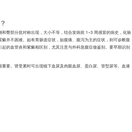
？
和臀部分批对称出现，大小不等，结合发病前 1~3 周感冒的病史，化验
紫癜并不困难。如有胃肠道症状，如腹痛、腹泻为主的症状，则可诊断腹
引起的血管炎和紫癜相区别，尤其注意与外科急腹症做鉴别。要早期识别
很重要。肾受累时可出现镜下血尿及肉眼血尿、蛋白尿、管型尿等。血液