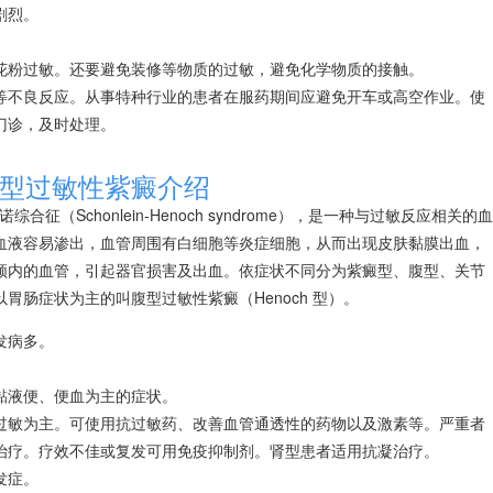
剧烈。
。
花粉过敏。还要避免装修等物质的过敏，避免化学物质的接触。
等不良反应。从事特种行业的患者在服药期间应避免开车或高空作业。使
门诊，及时处理。
型过敏性紫癜介绍
-亨诺综合征（Schonlein-Henoch syndrome），是一种与过敏反应相关的血
血液容易渗出，血管周围有白细胞等炎症细胞，从而出现皮肤黏膜出血，
颅内的血管，引起器官损害及出血。依症状不同分为紫癜型、腹型、关节
肠症状为主的叫腹型过敏性紫癜（Henoch 型）。
发病多。
。
黏液便、便血为主的症状。
过敏为主。可使用抗过敏药、改善血管通透性的药物以及激素等。严重者
治疗。疗效不佳或复发可用免疫抑制剂。肾型患者适用抗凝治疗。
发症。