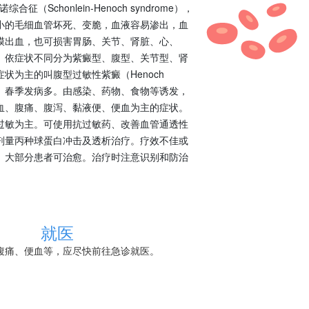
综合征（Schonlein-Henoch syndrome），
小的毛细血管坏死、变脆，血液容易渗出，血
膜出血，也可损害胃肠、关节、肾脏、心、
。依症状不同分为紫癜型、腹型、关节型、肾
状为主的叫腹型过敏性紫癜（Henoch
。春季发病多。由感染、药物、食物等诱发，
血、腹痛、腹泻、黏液便、便血为主的症状。
过敏为主。可使用抗过敏药、改善血管通透性
剂量丙种球蛋白冲击及透析治疗。疗效不佳或
。大部分患者可治愈。治疗时注意识别和防治
就医
腹痛、便血等，应尽快前往急诊就医。