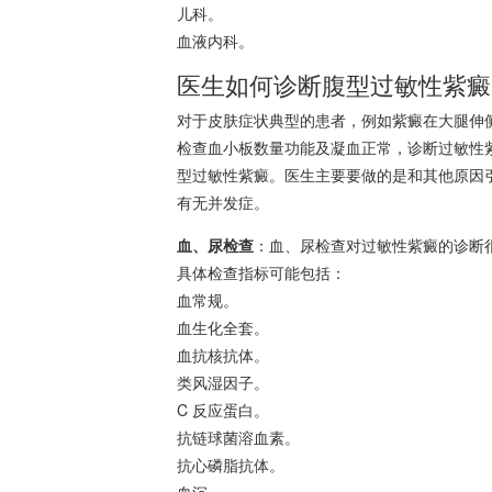
儿科。
血液内科。
医生如何诊断腹型过敏性紫癜
对于皮肤症状典型的患者，例如紫癜在大腿伸侧
检查血小板数量功能及凝血正常，诊断过敏性
型过敏性紫癜。医生主要要做的是和其他原因
有无并发症。
血、尿检查
：血、尿检查对过敏性紫癜的诊断
具体检查指标可能包括：
血常规。
血生化全套。
血抗核抗体。
类风湿因子。
C 反应蛋白。
抗链球菌
溶血
素。
抗心磷脂抗体。