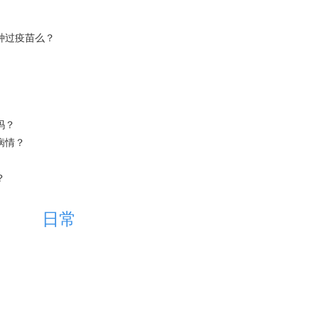
种过疫苗么？
吗？
病情？
？
日常
。