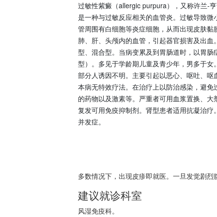
过敏性紫癜（allergic purpura），又称许兰-亨诺
是一种与过敏反应相关的血管炎。过敏导致微
管周围有白细胞等炎症细胞，从而出现皮肤黏
肺、肝、头颅内的血管，引起器官损害及出血
型、混合型。当病变累及到胃肠道时，以胃肠症
型）。多见于学龄期儿童及青少年，男多于女
部分人诱因不明。主要引起以恶心、呕吐、呕
本病无特效疗法。在治疗上以防治感染，避免
的药物以及激素等。严重者可用血浆置换、大
复发可用免疫抑制剂。肾型患者适用抗凝治疗
并发症。
多数情况下，出现皮疹即就医。一旦发觉剧烈
建议就诊科室
风湿免疫科。