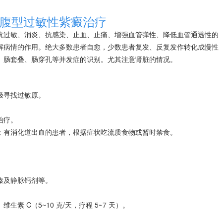
腹型过敏性紫癜治疗
抗过敏、消炎、抗感染、止血、止痛、增强血管弹性、降低血管通透性的
解病情的作用。绝大多数患者自愈，少数患者复发、反复发作转化成慢性
、肠套叠、肠穿孔等并发症的识别。尤其注意肾脏的情况。
极寻找过敏原。
治疗。
；有消化道出血的患者，根据症状吃流质食物或暂时禁食。
嗪及静脉钙剂等。
素 C（5~10 克/天，疗程 5~7 天）。