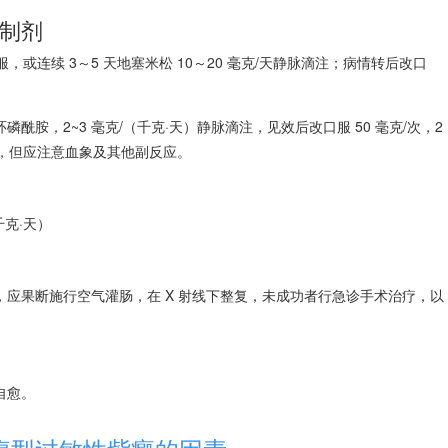
制剂
）口服，或连续 3～5 天地塞米松 10～20 毫克/天静脉滴注；病情转后改口
。
胺，2~3 毫克/（千克·天）静脉滴注，见效后改口服 50 毫克/次，2
口服，但应注意血象及其他副反应。
千克·天）
应果断施行空气灌肠，在 X 射线下整复，未成功者行急诊手术治疗，以
自愈。