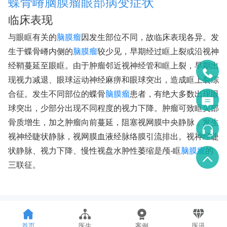
蝶骨嵴脑膜瘤眼部病变症状
临床表现
与眼眶有关的
脑膜瘤
因发生部位不同，故临床表现各异。发
生于蝶骨嵴内侧的
脑膜瘤
较少见，早期经过眶上裂或沿视神
经鞘蔓延至眼眶。由于肿瘤邻近视神经管和眶上裂，早期出
现视力减退、眼球运动神经麻痹和眼球突出，造成眶上裂综
合征。发生不同部位的蝶骨
脑膜瘤
患者，有绝大多数出现眼
球突出，少部分出现不同程度的视力下降。肿瘤可致眶尖部
骨质增生，加之肿瘤向前蔓延，阻塞视网膜中央静脉，发生
视神经睫状静脉，视网膜血液经脉络膜引流排出。视神经睫
状静脉、视力下降、慢性视盘水肿性萎缩是颅-眶
脑膜瘤
的
三联征。
首页
医生
案例
医讯