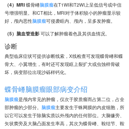
（4）MRI
蝶骨嵴
脑膜瘤
在T1WI和T2WI上呈低信号或中信
号增强明显。和CT相比，MRI对于体积较小的肿瘤显示较
好，颅内恶性
脑膜瘤
可侵袭眶内、颅内，呈多发肿瘤。
（5）脑血管造影
可以了解肿瘤着色及其供血情况。
诊断
典型临床症状可提供诊断线索，X线检查可发现蝶骨嵴和蝶
骨大、小翼增生，有时还可发现眶上裂扩大或虫蚀样骨破
坏，病变部位出现沙砾样钙化。
蝶骨嵴脑膜瘤眼部病变介绍
脑膜瘤
是颅内常见的肿瘤，仅次于胶质瘤而占第二位，占全
部肿瘤的少部分。
脑膜瘤
主要发生于蛛网膜的内皮细胞，所
以它可以发生于除脑实质以外颅内的任何部位。大脑镰旁、
矢状窦旁及大脑凸面发生率高，其次为蝶骨嵴、鞍结节、鞍