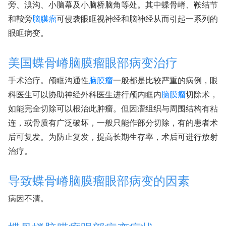
旁、溴沟、小脑幕及小脑桥脑角等处。其中蝶骨嵴、鞍结节
和鞍旁
脑膜瘤
可侵袭眼眶视神经和脑神经从而引起一系列的
眼眶病变。
美国蝶骨嵴脑膜瘤眼部病变治疗
手术治疗。颅眶沟通性
脑膜瘤
一般都是比较严重的病例，眼
科医生可以协助神经外科医生进行颅内眶内
脑膜瘤
切除术，
如能完全切除可以根治此肿瘤。但因瘤组织与周围结构有粘
连，或骨质有广泛破坏，一般只能作部分切除，有的患者术
后可复发。为防止复发，提高长期生存率，术后可进行放射
治疗。
导致蝶骨嵴脑膜瘤眼部病变的因素
病因不清。