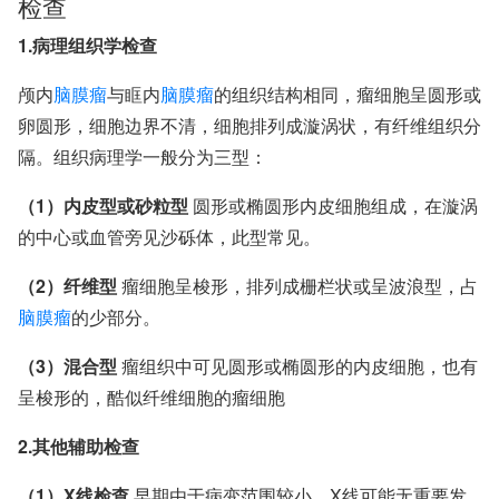
检查
1.病理组织学检查
颅内
脑膜瘤
与眶内
脑膜瘤
的组织结构相同，瘤细胞呈圆形或
卵圆形，细胞边界不清，细胞排列成漩涡状，有纤维组织分
隔。组织病理学一般分为三型：
（1）内皮型或砂粒型
圆形或椭圆形内皮细胞组成，在漩涡
的中心或血管旁见沙砾体，此型常见。
（2）纤维型
瘤细胞呈梭形，排列成栅栏状或呈波浪型，占
脑膜瘤
的少部分。
（3）混合型
瘤组织中可见圆形或椭圆形的内皮细胞，也有
呈梭形的，酷似纤维细胞的瘤细胞
2.其他辅助检查
（1）X线检查
早期由于病变范围较小，X线可能无重要发