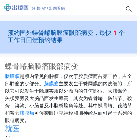
好 快 省
出国看病
预约国外蝶骨嵴脑膜瘤眼部病变，最快
1
个
工作日回馈预约结果
蝶骨嵴脑膜瘤眼部病变
脑膜瘤
是颅内常见的肿瘤，仅次于胶质瘤而占第二位，占全
部肿瘤的少部分。
脑膜瘤
主要发生于蛛网膜的内皮细胞，所
以它可以发生于除脑实质以外颅内的任何部位。大脑镰旁、
矢状窦旁及大脑凸面发生率高，其次为蝶骨嵴、鞍结节、鞍
旁、溴沟、小脑幕及小脑桥脑角等处。其中蝶骨嵴、鞍结节
和鞍旁
脑膜瘤
可侵袭眼眶视神经和脑神经从而引起一系列的
眼眶病变。
就医