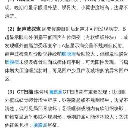
现。晚期可显示眼眶外壁、蝶骨大、小翼密度增高，边界不
清楚。
（2）超声波探查
病变侵袭眼眶后超声才可能发现病变。B
超显示眼眶外侧扁平低回声占位病变（有软组织肿块），或
发现眶外侧脂肪受压变窄；A超显示病变呈不规则低反射。
超声波检查对诊断视神经鞘
脑膜瘤
帮助较大，但继发性蝶骨
脑膜瘤
未侵袭蝶骨眶面或瘤体扁平时，可无阳性发现。当瘤
体增大压迫眶脂肪时，可见回声少且声衰减增多的异常回声
区。
（3）CT扫描
蝶骨嵴
脑膜瘤
CT扫描常有重要发现：①眼眶
外壁或蝶骨嵴骨增生肥厚，弥漫隆起或不规则增生，边界不
清楚，偶可见局部骨破坏；②眼眶侧或颅内有软组织块影，
肿物常呈扁平形或不规则形，晚期肿瘤可能体积较大；③其
他征象包括：
脑膜瘤
尾征。